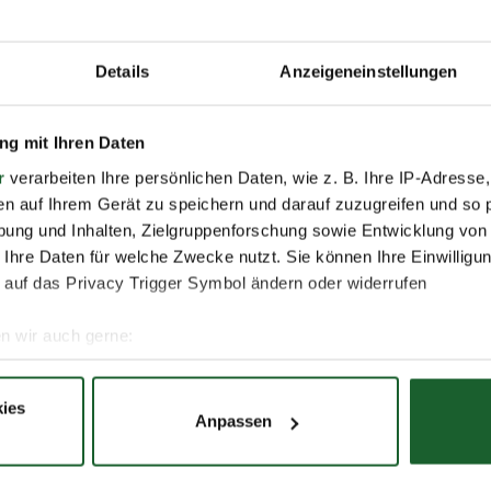
Details
Anzeigeneinstellungen
Nachname *
g mit Ihren Daten
r
verarbeiten Ihre persönlichen Daten, wie z. B. Ihre IP-Adresse,
en auf Ihrem Gerät zu speichern und darauf zuzugreifen und so 
E-Mail *
ung und Inhalten, Zielgruppenforschung sowie Entwicklung von
 Ihre Daten für welche Zwecke nutzt. Sie können Ihre Einwilligun
 auf das Privacy Trigger Symbol ändern oder widerrufen
n wir auch gerne:
re geografische Lage erfassen, welche bis auf einige Meter gen
es Scannen nach bestimmten Merkmalen (Fingerprinting) identifi
ies
Anpassen
ie Ihre persönlichen Daten verarbeitet werden, und legen Sie I
 darum bemüht, all unseren Kunden und Besuchern unsere
r Schutz Ihrer Daten. Weitere Informationen zur Erhebung 