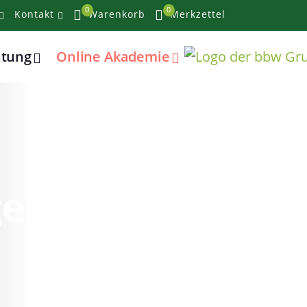
0
0
Kontakt
Warenkorb
Merkzettel
atung
Online Akademie
lgendes