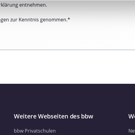
nhalte und Anzeigen zu personalisieren, Funktionen für soziale
rklärung entnehmen.
Website zu analysieren. Außerdem geben wir Informationen zu I
r soziale Medien, Werbung und Analysen weiter. Unsere Partner
ngen zur Kenntnis genommen.*
 Daten zusammen, die Sie ihnen bereitgestellt haben oder die s
. Sie geben Einwilligung zu unseren Cookies, wenn Sie unsere 
Weitere Webseiten des bbw
We
bbw Privatschulen
Ne