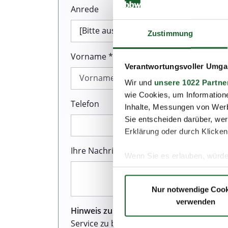
Anrede
Zustimmung
Vorname *
Verantwortungsvoller Umgan
Wir und
unsere 1022 Partne
wie Cookies, um Information
Telefon
Inhalte, Messungen von Werb
Sie entscheiden darüber, wer
Erklärung oder durch Klicken
Ihre Nachricht *
Wenn Sie es erlauben, würde
Informationen über Ih
Ihr Gerät durch aktiv
Nur notwendige Cook
Erfahren Sie mehr darüber, w
verwenden
Einzelheiten
fest.
Hinweis zum Datenschutz:
Wir sind sehr
Service zu bieten. Dazu gehört auch de