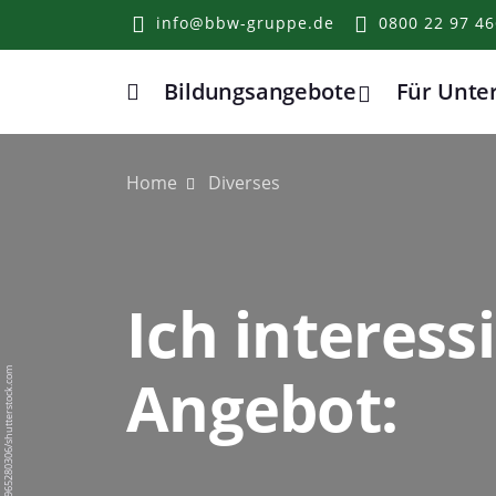
info@bbw-gruppe.de
0800 22 97 46
Bildungsangebote
Für Unt
Home
Home
Diverses
Ich interess
Angebot:
BigPixel Photo/1965280306/shutterstock.com