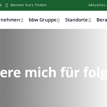
6
Meinen Kurs finden
Aktuelles
ernehmen
bbw Gruppe
Standorte
Ber
iere mich für fo