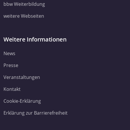
ihnen bereitgestellt haben oder die sie im Rahmen Ihrer Nut
bbw Weiterbildung
Dienste gesammelt haben. Sie geben Einwilligung zu unsere
weitere Webseiten
Cookies, wenn Sie unsere Webseite weiterhin nutzen.
Datenschutzerklärung
Impressum
Weitere Informationen
News
Presse
Veranstaltungen
Kontakt
Cookie-Erklärung
Erklärung zur Barrierefreiheit