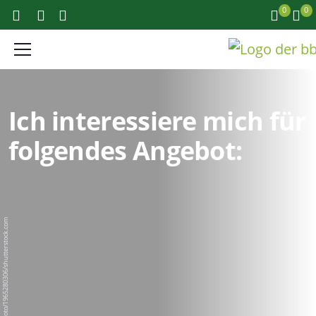
0
0
Ich interessiere mich für
folgendes Angebot:
BigPixel Photo/1965280306/shutterstock.com