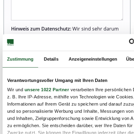
Hinweis zum Datenschutz:
Wir sind sehr darum
bemüht, all unseren Kunden und Besuchern
unserer Webseite einen ausgezeichneten Service
zu bieten. Dazu gehört auch der Schutz Ihrer
Daten. Weitere Informationen zur Erhebung und
Zustimmung
Details
Anzeigeneinstellungen
Übe
Verarbeitung personenbezogener Daten können
Sie unserer Datenschutzerklärung entnehmen.
Verantwortungsvoller Umgang mit Ihren Daten
Wir und
unsere 1022 Partner
verarbeiten Ihre persönlichen 
Ich habe die Datenschutzbestimmungen zur
z. B. Ihre IP-Adresse, mithilfe von Technologien wie Cookies
Kenntnis genommen.*
Informationen auf Ihrem Gerät zu speichern und darauf zuzu
und so personalisierte Werbung und Inhalte, Messungen vo
und Inhalten, Zielgruppenforschung sowie Entwicklung von 
zu ermöglichen. Sie entscheiden darüber, wer Ihre Daten für
Zwecke nutzt. Sie können Ihre Einwilligung jederzeit über di