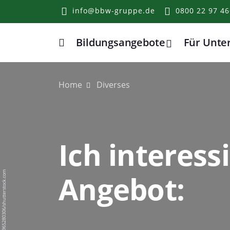
info@bbw-gruppe.de
0800 22 97 46
Bildungsangebote
Für Unt
Home
Home
Diverses
Ich interess
Angebot:
BigPixel Photo/1965280306/shutterstock.com