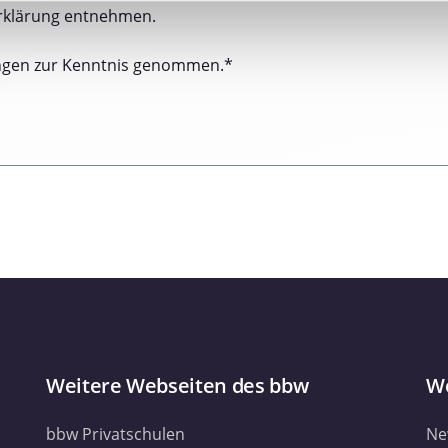
nhalte und Anzeigen zu personalisieren, Funktionen für soziale
rklärung entnehmen.
Website zu analysieren. Außerdem geben wir Informationen zu I
r soziale Medien, Werbung und Analysen weiter. Unsere Partner
ngen zur Kenntnis genommen.*
 Daten zusammen, die Sie ihnen bereitgestellt haben oder die s
. Sie geben Einwilligung zu unseren Cookies, wenn Sie unsere 
Weitere Webseiten des bbw
We
bbw Privatschulen
Ne