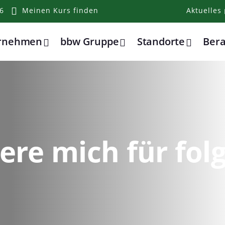
6
Meinen Kurs finden
Aktuelles
ernehmen
bbw Gruppe
Standorte
Ber
iere mich für fo