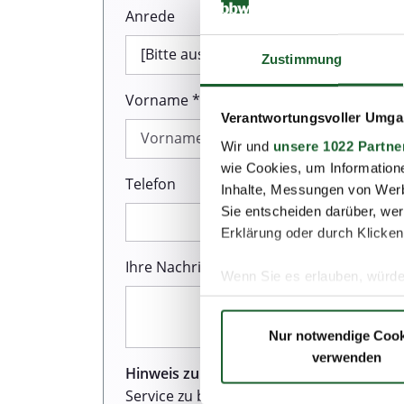
Anrede
Zustimmung
Vorname *
Verantwortungsvoller Umgan
Wir und
unsere 1022 Partne
wie Cookies, um Information
Telefon
Inhalte, Messungen von Werb
Sie entscheiden darüber, wer
Erklärung oder durch Klicken
Ihre Nachricht *
Wenn Sie es erlauben, würde
Informationen über Ih
Ihr Gerät durch aktiv
Nur notwendige Cook
Erfahren Sie mehr darüber, w
verwenden
Einzelheiten
fest.
Hinweis zum Datenschutz:
Wir sind sehr
Service zu bieten. Dazu gehört auch de