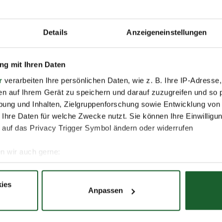
Details
Anzeigeneinstellungen
Nachname *
g mit Ihren Daten
r
verarbeiten Ihre persönlichen Daten, wie z. B. Ihre IP-Adresse,
en auf Ihrem Gerät zu speichern und darauf zuzugreifen und so 
E-Mail *
ung und Inhalten, Zielgruppenforschung sowie Entwicklung von
 Ihre Daten für welche Zwecke nutzt. Sie können Ihre Einwilligun
 auf das Privacy Trigger Symbol ändern oder widerrufen
n wir auch gerne:
re geografische Lage erfassen, welche bis auf einige Meter gen
es Scannen nach bestimmten Merkmalen (Fingerprinting) identifi
ies
Anpassen
ie Ihre persönlichen Daten verarbeitet werden, und legen Sie I
 darum bemüht, all unseren Kunden und Besuchern unsere
r Schutz Ihrer Daten. Weitere Informationen zur Erhebung 