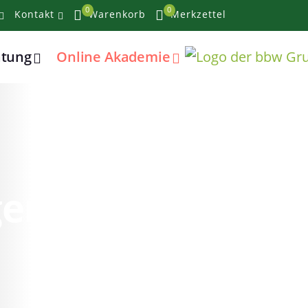
0
0
Kontakt
Warenkorb
Merkzettel
atung
Online Akademie
lgendes