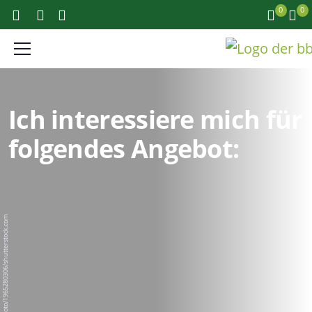
0
0
Ich interessiere mich für
folgendes Angebot:
BigPixel Photo/1965280306/shutterstock.com