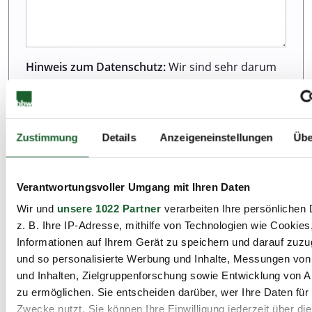
Hinweis zum Datenschutz:
Wir sind sehr darum
bemüht, all unseren Kunden und Besuchern
unserer Webseite einen ausgezeichneten Service
zu bieten. Dazu gehört auch der Schutz Ihrer
Daten. Weitere Informationen zur Erhebung und
Zustimmung
Details
Anzeigeneinstellungen
Übe
Verarbeitung personenbezogener Daten können
Sie unserer Datenschutzerklärung entnehmen.
Verantwortungsvoller Umgang mit Ihren Daten
Wir und
unsere 1022 Partner
verarbeiten Ihre persönlichen 
Ich habe die Datenschutzbestimmungen zur
z. B. Ihre IP-Adresse, mithilfe von Technologien wie Cookies
Kenntnis genommen.*
Informationen auf Ihrem Gerät zu speichern und darauf zuzu
und so personalisierte Werbung und Inhalte, Messungen vo
und Inhalten, Zielgruppenforschung sowie Entwicklung von 
zu ermöglichen. Sie entscheiden darüber, wer Ihre Daten für
Zwecke nutzt. Sie können Ihre Einwilligung jederzeit über di