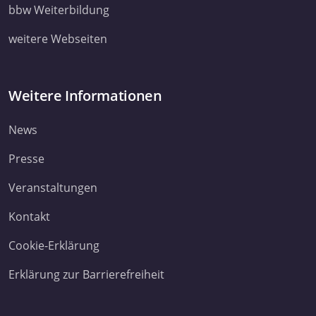
ihnen bereitgestellt haben oder die sie im Rahmen Ihrer Nut
bbw Weiterbildung
Dienste gesammelt haben. Sie geben Einwilligung zu unsere
weitere Webseiten
Cookies, wenn Sie unsere Webseite weiterhin nutzen.
Datenschutzerklärung
Impressum
Weitere Informationen
News
Presse
Veranstaltungen
Kontakt
Cookie-Erklärung
Erklärung zur Barrierefreiheit