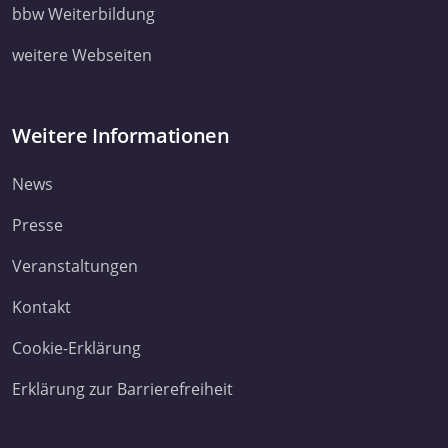
ihnen bereitgestellt haben oder die sie im Rahmen Ihrer Nut
bbw Weiterbildung
Dienste gesammelt haben. Sie geben Einwilligung zu unsere
weitere Webseiten
Cookies, wenn Sie unsere Webseite weiterhin nutzen.
Datenschutzerklärung
Impressum
Weitere Informationen
News
Presse
Veranstaltungen
Kontakt
Cookie-Erklärung
Erklärung zur Barrierefreiheit