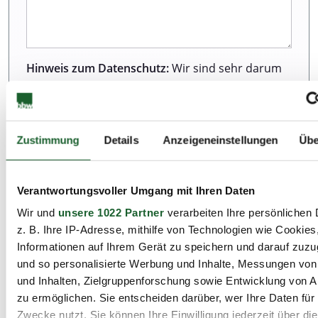
Hinweis zum Datenschutz:
Wir sind sehr darum
bemüht, all unseren Kunden und Besuchern
unserer Webseite einen ausgezeichneten Service
zu bieten. Dazu gehört auch der Schutz Ihrer
Daten. Weitere Informationen zur Erhebung und
Zustimmung
Details
Anzeigeneinstellungen
Übe
Verarbeitung personenbezogener Daten können
Sie unserer Datenschutzerklärung entnehmen.
Verantwortungsvoller Umgang mit Ihren Daten
Wir und
unsere 1022 Partner
verarbeiten Ihre persönlichen 
Ich habe die Datenschutzbestimmungen zur
z. B. Ihre IP-Adresse, mithilfe von Technologien wie Cookies
Kenntnis genommen.*
Informationen auf Ihrem Gerät zu speichern und darauf zuzu
und so personalisierte Werbung und Inhalte, Messungen vo
und Inhalten, Zielgruppenforschung sowie Entwicklung von 
zu ermöglichen. Sie entscheiden darüber, wer Ihre Daten für
Zwecke nutzt. Sie können Ihre Einwilligung jederzeit über di