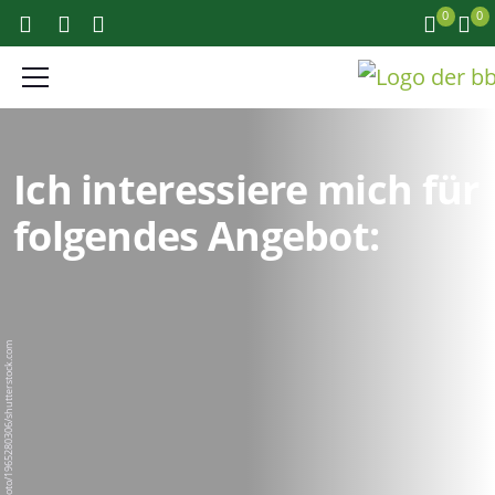
0
0
Ich interessiere mich für
folgendes Angebot:
BigPixel Photo/1965280306/shutterstock.com