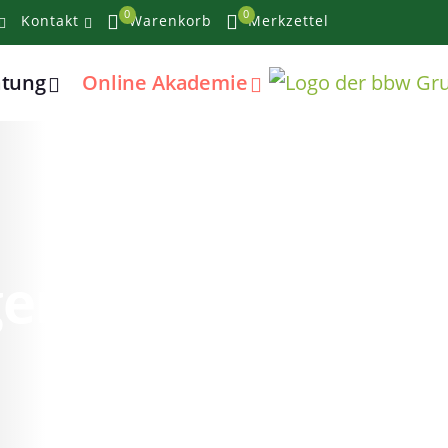
0
0
Kontakt
Warenkorb
Merkzettel
atung
Online Akademie
lgendes