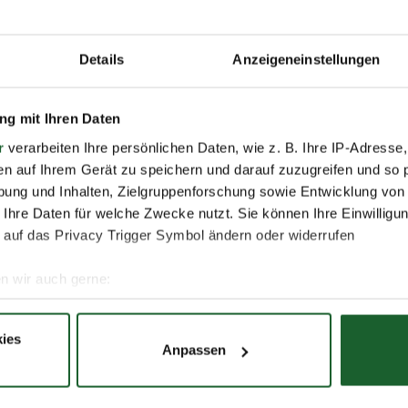
Details
Anzeigeneinstellungen
Nachname *
g mit Ihren Daten
r
verarbeiten Ihre persönlichen Daten, wie z. B. Ihre IP-Adresse,
en auf Ihrem Gerät zu speichern und darauf zuzugreifen und so 
E-Mail *
ung und Inhalten, Zielgruppenforschung sowie Entwicklung von
 Ihre Daten für welche Zwecke nutzt. Sie können Ihre Einwilligun
 auf das Privacy Trigger Symbol ändern oder widerrufen
n wir auch gerne:
re geografische Lage erfassen, welche bis auf einige Meter gen
es Scannen nach bestimmten Merkmalen (Fingerprinting) identifi
ies
Anpassen
ie Ihre persönlichen Daten verarbeitet werden, und legen Sie I
 darum bemüht, all unseren Kunden und Besuchern unsere
r Schutz Ihrer Daten. Weitere Informationen zur Erhebung 