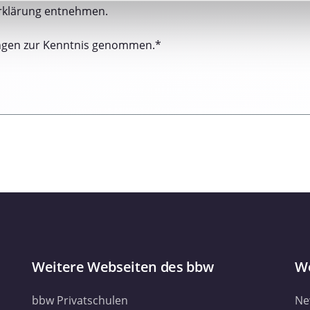
nhalte und Anzeigen zu personalisieren, Funktionen für soziale
rklärung entnehmen.
Website zu analysieren. Außerdem geben wir Informationen zu I
r soziale Medien, Werbung und Analysen weiter. Unsere Partner
ngen zur Kenntnis genommen.*
 Daten zusammen, die Sie ihnen bereitgestellt haben oder die s
. Sie geben Einwilligung zu unseren Cookies, wenn Sie unsere 
Weitere Webseiten des bbw
We
bbw Privatschulen
Ne