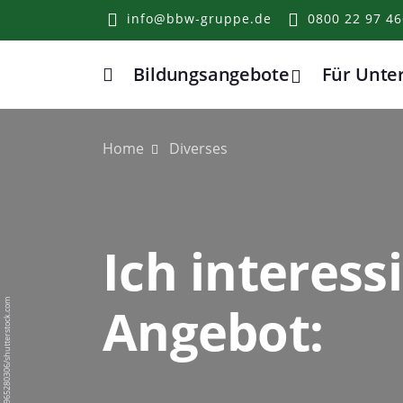
info@bbw-gruppe.de
0800 22 97 46
Bildungsangebote
Für Unt
Home
Home
Diverses
Ich interess
Angebot:
BigPixel Photo/1965280306/shutterstock.com