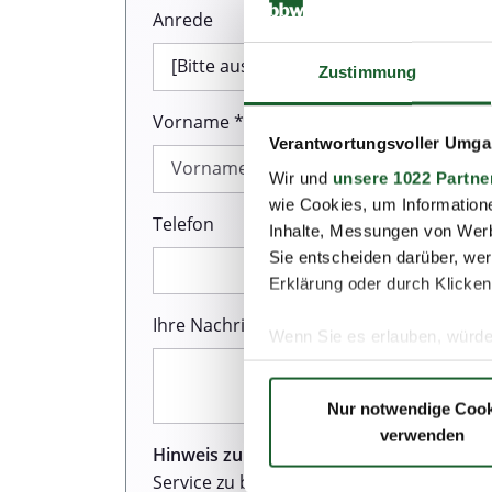
Anrede
Zustimmung
Vorname *
Verantwortungsvoller Umgan
Wir und
unsere 1022 Partne
wie Cookies, um Information
Telefon
Inhalte, Messungen von Werb
Sie entscheiden darüber, wer
Erklärung oder durch Klicken
Ihre Nachricht *
Wenn Sie es erlauben, würde
Informationen über Ih
Ihr Gerät durch aktiv
Nur notwendige Cook
Erfahren Sie mehr darüber, w
verwenden
Einzelheiten
fest.
Hinweis zum Datenschutz:
Wir sind sehr
Service zu bieten. Dazu gehört auch de