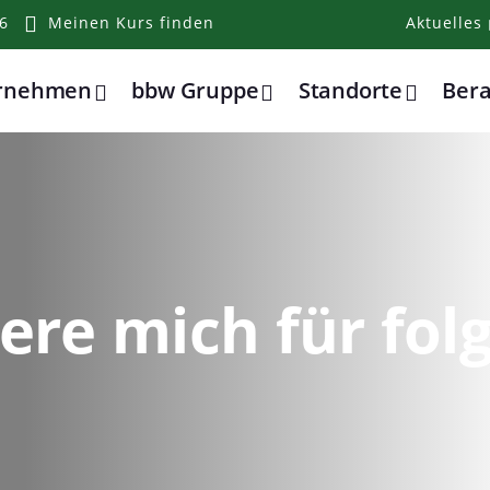
6
Meinen Kurs finden
Aktuelles
ernehmen
bbw Gruppe
Standorte
Ber
iere mich für fo