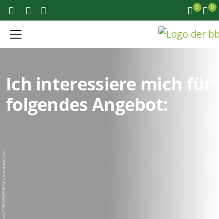
0
0
Ich interessiere mich für
folgendes Angebot:
BigPixel Photo/1965280306/shutterstock.com