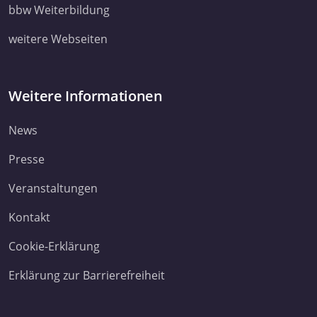
ihnen bereitgestellt haben oder die sie im Rahmen Ihrer Nut
bbw Weiterbildung
Dienste gesammelt haben. Sie geben Einwilligung zu unsere
weitere Webseiten
Cookies, wenn Sie unsere Webseite weiterhin nutzen.
Datenschutzerklärung
Impressum
Weitere Informationen
News
Presse
Veranstaltungen
Kontakt
Cookie-Erklärung
Erklärung zur Barrierefreiheit