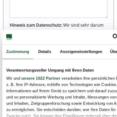
Hinweis zum Datenschutz:
Wir sind sehr darum
bemüht, all unseren Kunden und Besuchern
unserer Webseite einen ausgezeichneten Service
zu bieten. Dazu gehört auch der Schutz Ihrer
Daten. Weitere Informationen zur Erhebung und
Zustimmung
Details
Anzeigeneinstellungen
Übe
Verarbeitung personenbezogener Daten können
Sie unserer Datenschutzerklärung entnehmen.
Verantwortungsvoller Umgang mit Ihren Daten
Wir und
unsere 1022 Partner
verarbeiten Ihre persönlichen 
Ich habe die Datenschutzbestimmungen zur
z. B. Ihre IP-Adresse, mithilfe von Technologien wie Cookies
Kenntnis genommen.*
Informationen auf Ihrem Gerät zu speichern und darauf zuzu
und so personalisierte Werbung und Inhalte, Messungen vo
und Inhalten, Zielgruppenforschung sowie Entwicklung von 
zu ermöglichen. Sie entscheiden darüber, wer Ihre Daten für
Zwecke nutzt. Sie können Ihre Einwilligung jederzeit über di