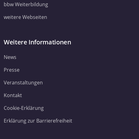
ihnen bereitgestellt haben oder die sie im Rahmen Ihrer Nut
bbw Weiterbildung
Dienste gesammelt haben. Sie geben Einwilligung zu unsere
weitere Webseiten
Cookies, wenn Sie unsere Webseite weiterhin nutzen.
Datenschutzerklärung
Impressum
Weitere Informationen
News
Presse
Veranstaltungen
Kontakt
Cookie-Erklärung
Erklärung zur Barrierefreiheit