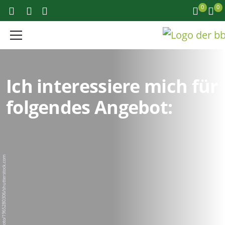
0
0
Ich interessiere mich für
folgendes Angebot:
BigPixel Photo/1965280306/shutterstock.com