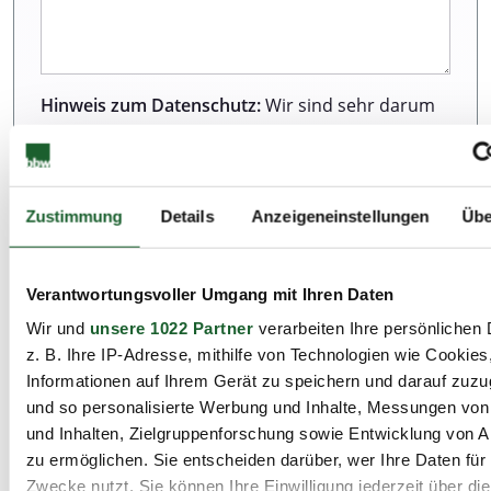
Hinweis zum Datenschutz:
Wir sind sehr darum
bemüht, all unseren Kunden und Besuchern
unserer Webseite einen ausgezeichneten Service
zu bieten. Dazu gehört auch der Schutz Ihrer
Daten. Weitere Informationen zur Erhebung und
Zustimmung
Details
Anzeigeneinstellungen
Übe
Verarbeitung personenbezogener Daten können
Sie unserer Datenschutzerklärung entnehmen.
Verantwortungsvoller Umgang mit Ihren Daten
Wir und
unsere 1022 Partner
verarbeiten Ihre persönlichen 
Ich habe die Datenschutzbestimmungen zur
z. B. Ihre IP-Adresse, mithilfe von Technologien wie Cookies
Kenntnis genommen.*
Informationen auf Ihrem Gerät zu speichern und darauf zuzu
und so personalisierte Werbung und Inhalte, Messungen vo
und Inhalten, Zielgruppenforschung sowie Entwicklung von 
zu ermöglichen. Sie entscheiden darüber, wer Ihre Daten für
Zwecke nutzt. Sie können Ihre Einwilligung jederzeit über di