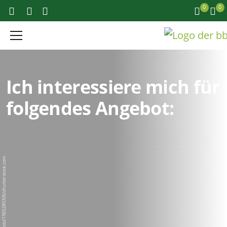
0
0
Ich interessiere mich für
folgendes Angebot:
BigPixel Photo/1965280306/shutterstock.com