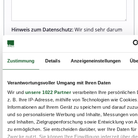
Hinweis zum Datenschutz:
Wir sind sehr darum
bemüht, all unseren Kunden und Besuchern
unserer Webseite einen ausgezeichneten Service
zu bieten. Dazu gehört auch der Schutz Ihrer
Daten. Weitere Informationen zur Erhebung und
Zustimmung
Details
Anzeigeneinstellungen
Übe
Verarbeitung personenbezogener Daten können
Sie unserer Datenschutzerklärung entnehmen.
Verantwortungsvoller Umgang mit Ihren Daten
Wir und
unsere 1022 Partner
verarbeiten Ihre persönlichen 
Ich habe die Datenschutzbestimmungen zur
z. B. Ihre IP-Adresse, mithilfe von Technologien wie Cookies
Kenntnis genommen.*
Informationen auf Ihrem Gerät zu speichern und darauf zuzu
und so personalisierte Werbung und Inhalte, Messungen vo
und Inhalten, Zielgruppenforschung sowie Entwicklung von 
zu ermöglichen. Sie entscheiden darüber, wer Ihre Daten für
Zwecke nutzt. Sie können Ihre Einwilligung jederzeit über di