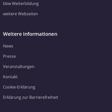
ihnen bereitgestellt haben oder die sie im Rahmen Ihrer Nut
bbw Weiterbildung
Dienste gesammelt haben. Sie geben Einwilligung zu unsere
weitere Webseiten
Cookies, wenn Sie unsere Webseite weiterhin nutzen.
Datenschutzerklärung
Impressum
Weitere Informationen
News
Presse
Veranstaltungen
Kontakt
Cookie-Erklärung
Erklärung zur Barrierefreiheit