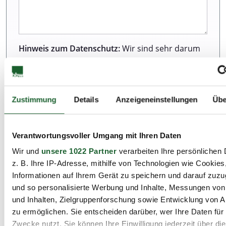
Hinweis zum Datenschutz:
Wir sind sehr darum
bemüht, all unseren Kunden und Besuchern
unserer Webseite einen ausgezeichneten Service
zu bieten. Dazu gehört auch der Schutz Ihrer
Daten. Weitere Informationen zur Erhebung und
Zustimmung
Details
Anzeigeneinstellungen
Übe
Verarbeitung personenbezogener Daten können
Sie unserer Datenschutzerklärung entnehmen.
Verantwortungsvoller Umgang mit Ihren Daten
Wir und
unsere 1022 Partner
verarbeiten Ihre persönlichen 
Ich habe die Datenschutzbestimmungen zur
z. B. Ihre IP-Adresse, mithilfe von Technologien wie Cookies
Kenntnis genommen.*
Informationen auf Ihrem Gerät zu speichern und darauf zuzu
und so personalisierte Werbung und Inhalte, Messungen vo
und Inhalten, Zielgruppenforschung sowie Entwicklung von 
zu ermöglichen. Sie entscheiden darüber, wer Ihre Daten für
Zwecke nutzt. Sie können Ihre Einwilligung jederzeit über di