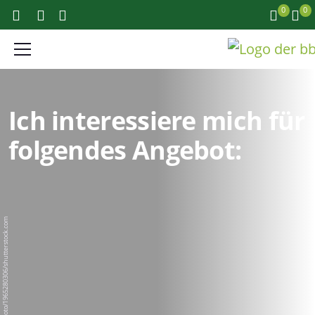
0
0
Ich interessiere mich für
folgendes Angebot:
BigPixel Photo/1965280306/shutterstock.com