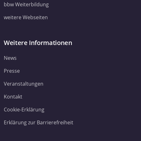
ihnen bereitgestellt haben oder die sie im Rahmen Ihrer Nut
bbw Weiterbildung
Dienste gesammelt haben. Sie geben Einwilligung zu unsere
weitere Webseiten
Cookies, wenn Sie unsere Webseite weiterhin nutzen.
Datenschutzerklärung
Impressum
Weitere Informationen
News
Presse
Veranstaltungen
Kontakt
Cookie-Erklärung
Erklärung zur Barrierefreiheit