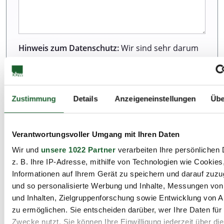
Hinweis zum Datenschutz:
Wir sind sehr darum
bemüht, all unseren Kunden und Besuchern
unserer Webseite einen ausgezeichneten Service
zu bieten. Dazu gehört auch der Schutz Ihrer
Daten. Weitere Informationen zur Erhebung und
Zustimmung
Details
Anzeigeneinstellungen
Übe
Verarbeitung personenbezogener Daten können
Sie unserer Datenschutzerklärung entnehmen.
Verantwortungsvoller Umgang mit Ihren Daten
Wir und
unsere 1022 Partner
verarbeiten Ihre persönlichen 
Ich habe die Datenschutzbestimmungen zur
z. B. Ihre IP-Adresse, mithilfe von Technologien wie Cookies
Kenntnis genommen.*
Informationen auf Ihrem Gerät zu speichern und darauf zuzu
und so personalisierte Werbung und Inhalte, Messungen vo
und Inhalten, Zielgruppenforschung sowie Entwicklung von 
zu ermöglichen. Sie entscheiden darüber, wer Ihre Daten für
Zwecke nutzt. Sie können Ihre Einwilligung jederzeit über di