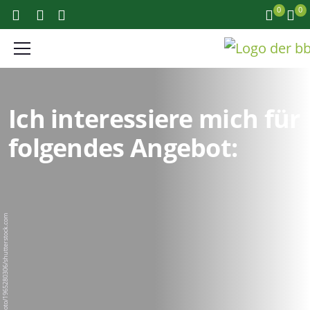
0
0
Ich interessiere mich für
folgendes Angebot:
BigPixel Photo/1965280306/shutterstock.com