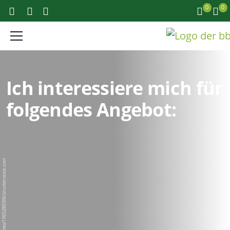
0
0
Ich interessiere mich für
folgendes Angebot:
BigPixel Photo/1965280306/shutterstock.com