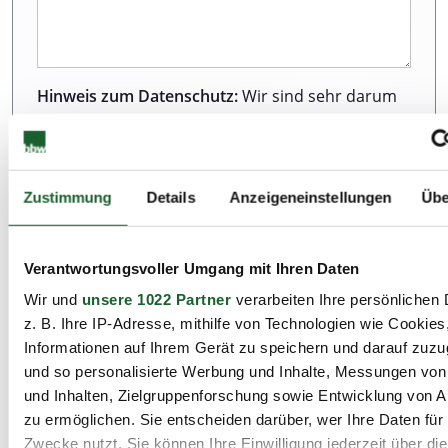
Hinweis zum Datenschutz:
Wir sind sehr darum
bemüht, all unseren Kunden und Besuchern
unserer Webseite einen ausgezeichneten Service
zu bieten. Dazu gehört auch der Schutz Ihrer
Daten. Weitere Informationen zur Erhebung und
Zustimmung
Details
Anzeigeneinstellungen
Übe
Verarbeitung personenbezogener Daten können
Sie unserer Datenschutzerklärung entnehmen.
Verantwortungsvoller Umgang mit Ihren Daten
Wir und
unsere 1022 Partner
verarbeiten Ihre persönlichen 
Ich habe die Datenschutzbestimmungen zur
z. B. Ihre IP-Adresse, mithilfe von Technologien wie Cookies
Kenntnis genommen.*
Informationen auf Ihrem Gerät zu speichern und darauf zuzu
und so personalisierte Werbung und Inhalte, Messungen vo
und Inhalten, Zielgruppenforschung sowie Entwicklung von 
zu ermöglichen. Sie entscheiden darüber, wer Ihre Daten für
Zwecke nutzt. Sie können Ihre Einwilligung jederzeit über di