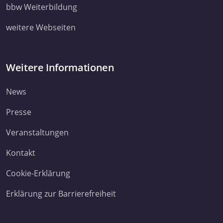
ihnen bereitgestellt haben oder die sie im Rahmen Ihrer Nut
bbw Weiterbildung
Dienste gesammelt haben. Sie geben Einwilligung zu unsere
weitere Webseiten
Cookies, wenn Sie unsere Webseite weiterhin nutzen.
Datenschutzerklärung
Impressum
Weitere Informationen
News
Presse
Veranstaltungen
Kontakt
Cookie-Erklärung
Erklärung zur Barrierefreiheit