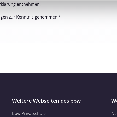
nhalte und Anzeigen zu personalisieren, Funktionen für soziale
rklärung entnehmen.
Website zu analysieren. Außerdem geben wir Informationen zu I
r soziale Medien, Werbung und Analysen weiter. Unsere Partner
ngen zur Kenntnis genommen.*
 Daten zusammen, die Sie ihnen bereitgestellt haben oder die s
. Sie geben Einwilligung zu unseren Cookies, wenn Sie unsere 
Weitere Webseiten des bbw
We
bbw Privatschulen
Ne