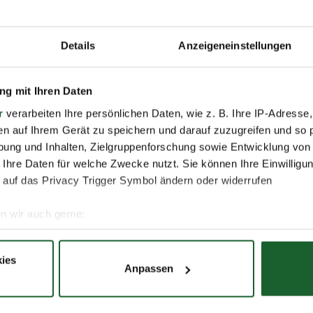
Details
Anzeigeneinstellungen
Nachname *
g mit Ihren Daten
r
verarbeiten Ihre persönlichen Daten, wie z. B. Ihre IP-Adresse,
en auf Ihrem Gerät zu speichern und darauf zuzugreifen und so 
E-Mail *
ung und Inhalten, Zielgruppenforschung sowie Entwicklung von
 Ihre Daten für welche Zwecke nutzt. Sie können Ihre Einwilligun
 auf das Privacy Trigger Symbol ändern oder widerrufen
n wir auch gerne:
re geografische Lage erfassen, welche bis auf einige Meter gen
es Scannen nach bestimmten Merkmalen (Fingerprinting) identifi
ies
Anpassen
ie Ihre persönlichen Daten verarbeitet werden, und legen Sie I
 darum bemüht, all unseren Kunden und Besuchern unsere
r Schutz Ihrer Daten. Weitere Informationen zur Erhebung 