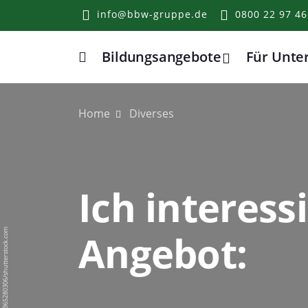
info@bbw-gruppe.de
0800 22 97 46
Bildungsangebote
Für Unt
Home
Home
Diverses
Ich interess
Angebot:
BigPixel Photo/1965280306/shutterstock.com