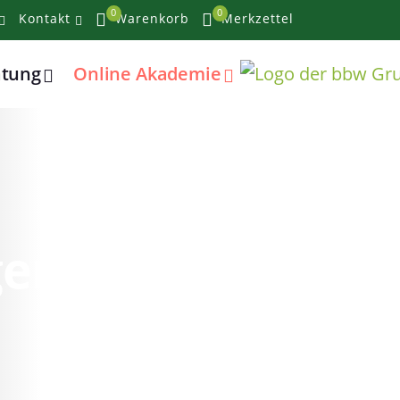
0
0
Kontakt
Warenkorb
Merkzettel
atung
Online Akademie
lgendes