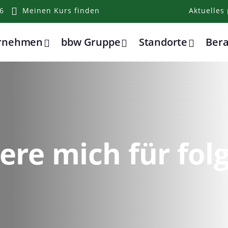
6
Meinen Kurs finden
Aktuelles
ernehmen
bbw Gruppe
Standorte
Ber
iere mich für fo