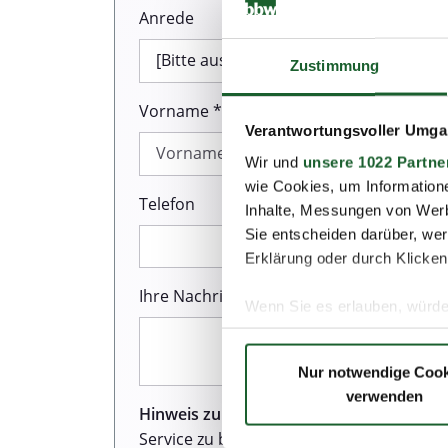
Anrede
Zustimmung
Vorname *
Verantwortungsvoller Umgan
Wir und
unsere 1022 Partne
wie Cookies, um Information
Telefon
Inhalte, Messungen von Werb
Sie entscheiden darüber, wer
Erklärung oder durch Klicken
Ihre Nachricht *
Wenn Sie es erlauben, würde
Informationen über Ih
Ihr Gerät durch aktiv
Nur notwendige Cook
Erfahren Sie mehr darüber, w
verwenden
Einzelheiten
fest.
Hinweis zum Datenschutz:
Wir sind sehr
Service zu bieten. Dazu gehört auch de