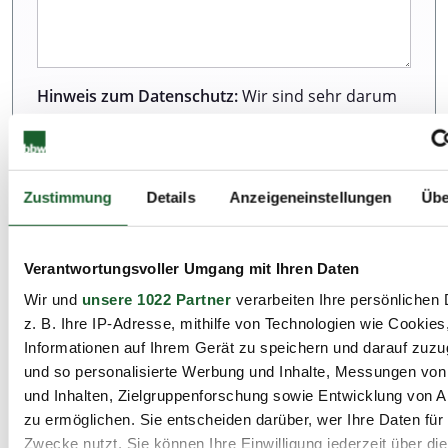
Hinweis zum Datenschutz:
Wir sind sehr darum
bemüht, all unseren Kunden und Besuchern
unserer Webseite einen ausgezeichneten Service
zu bieten. Dazu gehört auch der Schutz Ihrer
Daten. Weitere Informationen zur Erhebung und
Zustimmung
Details
Anzeigeneinstellungen
Übe
Verarbeitung personenbezogener Daten können
Sie unserer Datenschutzerklärung entnehmen.
Verantwortungsvoller Umgang mit Ihren Daten
Wir und
unsere 1022 Partner
verarbeiten Ihre persönlichen 
Ich habe die Datenschutzbestimmungen zur
z. B. Ihre IP-Adresse, mithilfe von Technologien wie Cookies
Kenntnis genommen.*
Informationen auf Ihrem Gerät zu speichern und darauf zuzu
und so personalisierte Werbung und Inhalte, Messungen vo
und Inhalten, Zielgruppenforschung sowie Entwicklung von 
zu ermöglichen. Sie entscheiden darüber, wer Ihre Daten für
Zwecke nutzt. Sie können Ihre Einwilligung jederzeit über di