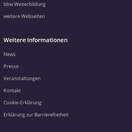
ihnen bereitgestellt haben oder die sie im Rahmen Ihrer Nut
bbw Weiterbildung
Dienste gesammelt haben. Sie geben Einwilligung zu unsere
weitere Webseiten
Cookies, wenn Sie unsere Webseite weiterhin nutzen.
Datenschutzerklärung
Impressum
Weitere Informationen
News
Presse
Veranstaltungen
Kontakt
Cookie-Erklärung
Erklärung zur Barrierefreiheit