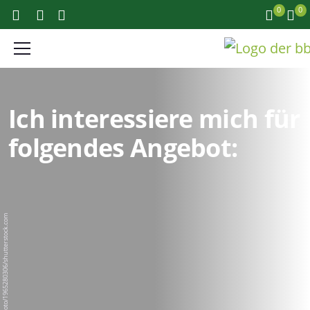
0
0
Ich interessiere mich für
folgendes Angebot:
BigPixel Photo/1965280306/shutterstock.com