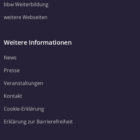
ihnen bereitgestellt haben oder die sie im Rahmen Ihrer Nut
bbw Weiterbildung
Dienste gesammelt haben. Sie geben Einwilligung zu unsere
weitere Webseiten
Cookies, wenn Sie unsere Webseite weiterhin nutzen.
Datenschutzerklärung
Impressum
Weitere Informationen
News
Presse
Veranstaltungen
Kontakt
Cookie-Erklärung
Erklärung zur Barrierefreiheit