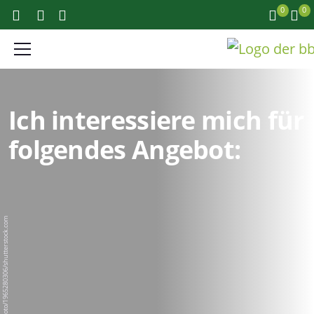
0
0
Ich interessiere mich für
folgendes Angebot:
BigPixel Photo/1965280306/shutterstock.com