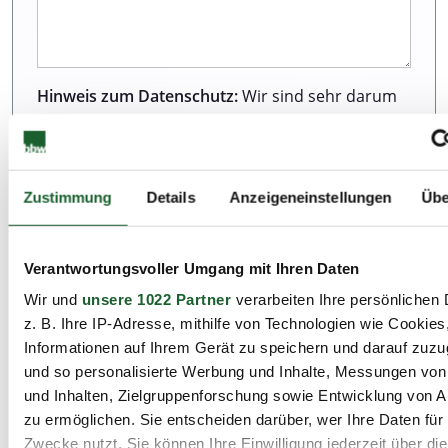
Hinweis zum Datenschutz:
Wir sind sehr darum
bemüht, all unseren Kunden und Besuchern
unserer Webseite einen ausgezeichneten Service
zu bieten. Dazu gehört auch der Schutz Ihrer
Daten. Weitere Informationen zur Erhebung und
Zustimmung
Details
Anzeigeneinstellungen
Übe
Verarbeitung personenbezogener Daten können
Sie unserer Datenschutzerklärung entnehmen.
Verantwortungsvoller Umgang mit Ihren Daten
Wir und
unsere 1022 Partner
verarbeiten Ihre persönlichen 
Ich habe die Datenschutzbestimmungen zur
z. B. Ihre IP-Adresse, mithilfe von Technologien wie Cookies
Kenntnis genommen.*
Informationen auf Ihrem Gerät zu speichern und darauf zuzu
und so personalisierte Werbung und Inhalte, Messungen vo
und Inhalten, Zielgruppenforschung sowie Entwicklung von 
zu ermöglichen. Sie entscheiden darüber, wer Ihre Daten für
Zwecke nutzt. Sie können Ihre Einwilligung jederzeit über di