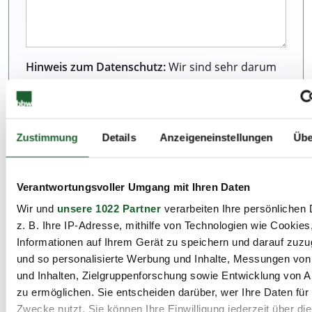
Hinweis zum Datenschutz:
Wir sind sehr darum
bemüht, all unseren Kunden und Besuchern
unserer Webseite einen ausgezeichneten Service
zu bieten. Dazu gehört auch der Schutz Ihrer
Daten. Weitere Informationen zur Erhebung und
Zustimmung
Details
Anzeigeneinstellungen
Übe
Verarbeitung personenbezogener Daten können
Sie unserer Datenschutzerklärung entnehmen.
Verantwortungsvoller Umgang mit Ihren Daten
Wir und
unsere 1022 Partner
verarbeiten Ihre persönlichen 
Ich habe die Datenschutzbestimmungen zur
z. B. Ihre IP-Adresse, mithilfe von Technologien wie Cookies
Kenntnis genommen.*
Informationen auf Ihrem Gerät zu speichern und darauf zuzu
und so personalisierte Werbung und Inhalte, Messungen vo
und Inhalten, Zielgruppenforschung sowie Entwicklung von 
zu ermöglichen. Sie entscheiden darüber, wer Ihre Daten für
Zwecke nutzt. Sie können Ihre Einwilligung jederzeit über di