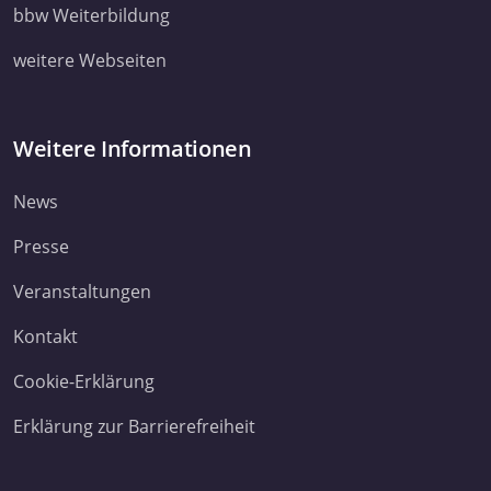
ihnen bereitgestellt haben oder die sie im Rahmen Ihrer Nut
bbw Weiterbildung
Dienste gesammelt haben. Sie geben Einwilligung zu unsere
weitere Webseiten
Cookies, wenn Sie unsere Webseite weiterhin nutzen.
Datenschutzerklärung
Impressum
Weitere Informationen
News
Presse
Veranstaltungen
Kontakt
Cookie-Erklärung
Erklärung zur Barrierefreiheit