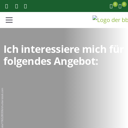
0
0
Ich interessiere mich für
folgendes Angebot:
BigPixel Photo/1965280306/shutterstock.com