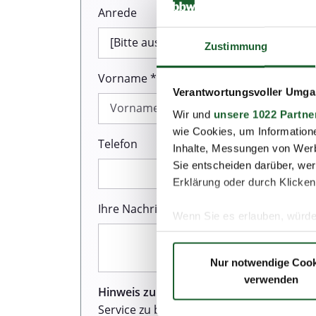
Anrede
Zustimmung
Vorname *
Verantwortungsvoller Umgan
Wir und
unsere 1022 Partne
wie Cookies, um Information
Telefon
Inhalte, Messungen von Werb
Sie entscheiden darüber, wer
Erklärung oder durch Klicken
Ihre Nachricht *
Wenn Sie es erlauben, würde
Informationen über Ih
Ihr Gerät durch aktiv
Nur notwendige Cook
Erfahren Sie mehr darüber, w
verwenden
Einzelheiten
fest.
Hinweis zum Datenschutz:
Wir sind sehr
Service zu bieten. Dazu gehört auch de