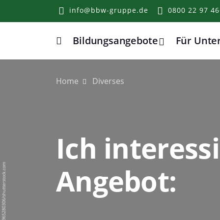
info@bbw-gruppe.de
0800 22 97 46
Bildungsangebote
Für Unt
Home
Home
Diverses
Ich interess
Angebot:
BigPixel Photo/1965280306/shutterstock.com