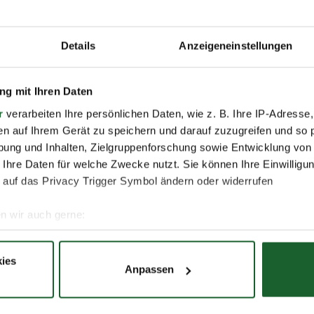
Details
Anzeigeneinstellungen
Nachname *
g mit Ihren Daten
r
verarbeiten Ihre persönlichen Daten, wie z. B. Ihre IP-Adresse,
en auf Ihrem Gerät zu speichern und darauf zuzugreifen und so 
E-Mail *
ung und Inhalten, Zielgruppenforschung sowie Entwicklung von
 Ihre Daten für welche Zwecke nutzt. Sie können Ihre Einwilligun
 auf das Privacy Trigger Symbol ändern oder widerrufen
n wir auch gerne:
re geografische Lage erfassen, welche bis auf einige Meter gen
es Scannen nach bestimmten Merkmalen (Fingerprinting) identifi
ies
Anpassen
ie Ihre persönlichen Daten verarbeitet werden, und legen Sie I
 darum bemüht, all unseren Kunden und Besuchern unsere
r Schutz Ihrer Daten. Weitere Informationen zur Erhebung 