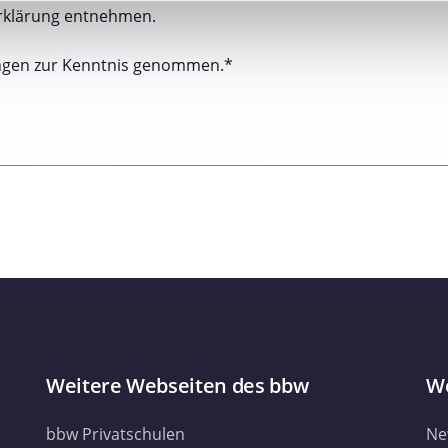
nhalte und Anzeigen zu personalisieren, Funktionen für soziale
rklärung entnehmen.
Website zu analysieren. Außerdem geben wir Informationen zu I
r soziale Medien, Werbung und Analysen weiter. Unsere Partner
ngen zur Kenntnis genommen.*
 Daten zusammen, die Sie ihnen bereitgestellt haben oder die s
. Sie geben Einwilligung zu unseren Cookies, wenn Sie unsere 
Weitere Webseiten des bbw
We
bbw Privatschulen
Ne