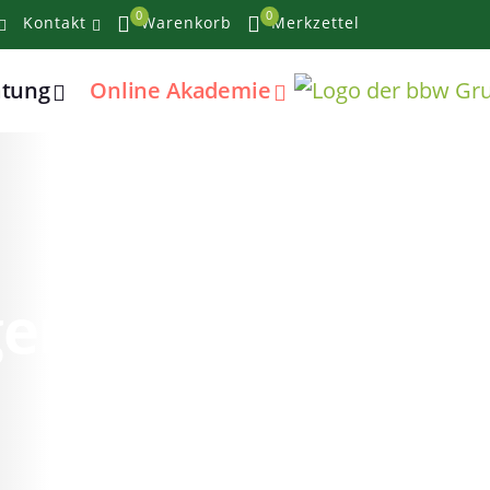
0
0
Kontakt
Warenkorb
Merkzettel
atung
Online Akademie
lgendes