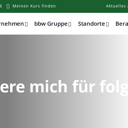
6
Meinen Kurs finden
Aktuelles
ernehmen
bbw Gruppe
Standorte
Ber
iere mich für fo