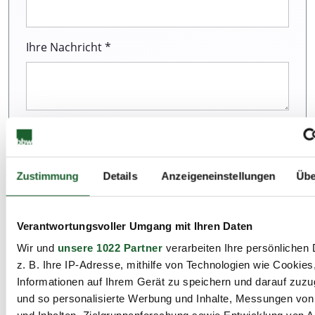
Ihre Nachricht *
Hinweis zum Datenschutz:
Wir sind sehr darum
bemüht, all unseren Kunden und Besuchern
unserer Webseite einen ausgezeichneten Service
Zustimmung
Details
Anzeigeneinstellungen
Übe
zu bieten. Dazu gehört auch der Schutz Ihrer
Daten. Weitere Informationen zur Erhebung und
Verarbeitung personenbezogener Daten können
Verantwortungsvoller Umgang mit Ihren Daten
Sie unserer Datenschutzerklärung entnehmen.
Wir und
unsere 1022 Partner
verarbeiten Ihre persönlichen 
z. B. Ihre IP-Adresse, mithilfe von Technologien wie Cookies
Ich habe die Datenschutzbestimmungen zur
Informationen auf Ihrem Gerät zu speichern und darauf zuzu
Kenntnis genommen.*
und so personalisierte Werbung und Inhalte, Messungen vo