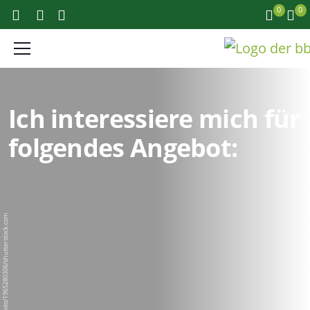
0
0
Ich interessiere mich für
folgendes Angebot:
BigPixel Photo/1965280306/shutterstock.com