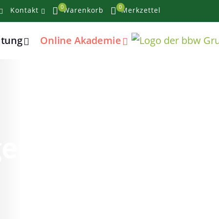
0
0
Kontakt
Warenkorb
Merkzettel
atung
Online Akademie
lgendes