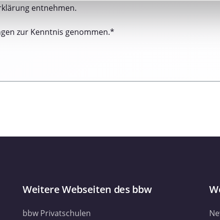
nhalte und Anzeigen zu personalisieren, Funktionen für soziale
rklärung entnehmen.
Website zu analysieren. Außerdem geben wir Informationen zu I
r soziale Medien, Werbung und Analysen weiter. Unsere Partner
ngen zur Kenntnis genommen.*
 Daten zusammen, die Sie ihnen bereitgestellt haben oder die s
. Sie geben Einwilligung zu unseren Cookies, wenn Sie unsere 
Weitere Webseiten des bbw
We
bbw Privatschulen
Ne