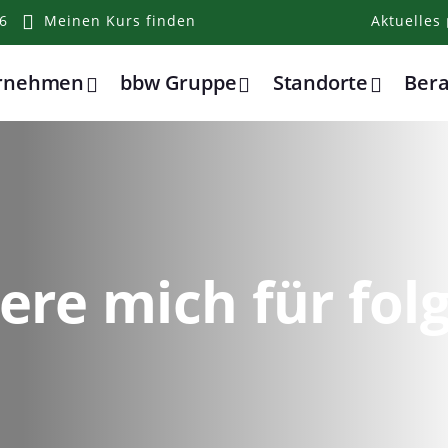
6
Meinen Kurs finden
Aktuelles
ernehmen
bbw Gruppe
Standorte
Ber
iere mich für fo