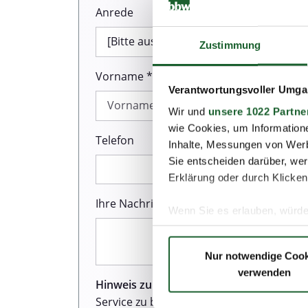
Anrede
Zustimmung
Vorname *
Verantwortungsvoller Umgan
Wir und
unsere 1022 Partne
wie Cookies, um Information
Telefon
Inhalte, Messungen von Werb
Sie entscheiden darüber, wer
Erklärung oder durch Klicken
Ihre Nachricht *
Wenn Sie es erlauben, würde
Informationen über Ih
Ihr Gerät durch aktiv
Nur notwendige Cook
Erfahren Sie mehr darüber, w
verwenden
Einzelheiten
fest.
Hinweis zum Datenschutz:
Wir sind sehr
Service zu bieten. Dazu gehört auch de