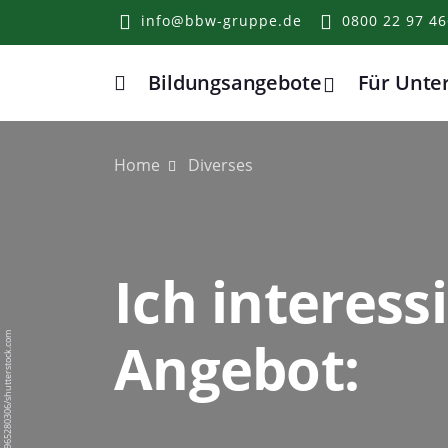
info@bbw-gruppe.de
0800 22 97 46
Bildungsangebote
Für Unt
Home
Home
Diverses
Ich interess
Angebot:
BigPixel Photo/1965280306/shutterstock.com