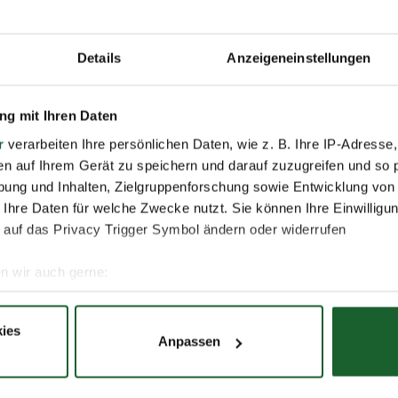
Details
Anzeigeneinstellungen
Nachname *
g mit Ihren Daten
r
verarbeiten Ihre persönlichen Daten, wie z. B. Ihre IP-Adresse,
en auf Ihrem Gerät zu speichern und darauf zuzugreifen und so 
E-Mail *
ung und Inhalten, Zielgruppenforschung sowie Entwicklung von
 Ihre Daten für welche Zwecke nutzt. Sie können Ihre Einwilligun
 auf das Privacy Trigger Symbol ändern oder widerrufen
n wir auch gerne:
re geografische Lage erfassen, welche bis auf einige Meter gen
es Scannen nach bestimmten Merkmalen (Fingerprinting) identifi
ies
Anpassen
ie Ihre persönlichen Daten verarbeitet werden, und legen Sie I
 darum bemüht, all unseren Kunden und Besuchern unsere
r Schutz Ihrer Daten. Weitere Informationen zur Erhebung 