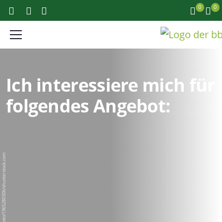
0
0
Ich interessiere mich für
folgendes Angebot:
BigPixel Photo/1965280306/shutterstock.com