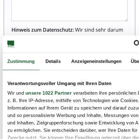
Hinweis zum Datenschutz:
Wir sind sehr darum
bemüht, all unseren Kunden und Besuchern
unserer Webseite einen ausgezeichneten Service
zu bieten. Dazu gehört auch der Schutz Ihrer
Daten. Weitere Informationen zur Erhebung und
Zustimmung
Details
Anzeigeneinstellungen
Übe
Verarbeitung personenbezogener Daten können
Sie unserer Datenschutzerklärung entnehmen.
Verantwortungsvoller Umgang mit Ihren Daten
Wir und
unsere 1022 Partner
verarbeiten Ihre persönlichen 
Ich habe die Datenschutzbestimmungen zur
z. B. Ihre IP-Adresse, mithilfe von Technologien wie Cookies
Kenntnis genommen.*
Informationen auf Ihrem Gerät zu speichern und darauf zuzu
und so personalisierte Werbung und Inhalte, Messungen vo
und Inhalten, Zielgruppenforschung sowie Entwicklung von 
zu ermöglichen. Sie entscheiden darüber, wer Ihre Daten für
Zwecke nutzt. Sie können Ihre Einwilligung jederzeit über di