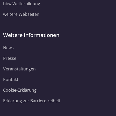
ihnen bereitgestellt haben oder die sie im Rahmen Ihrer Nut
bbw Weiterbildung
Dienste gesammelt haben. Sie geben Einwilligung zu unsere
weitere Webseiten
Cookies, wenn Sie unsere Webseite weiterhin nutzen.
Datenschutzerklärung
Impressum
Weitere Informationen
News
Presse
Veranstaltungen
Kontakt
Cookie-Erklärung
Erklärung zur Barrierefreiheit