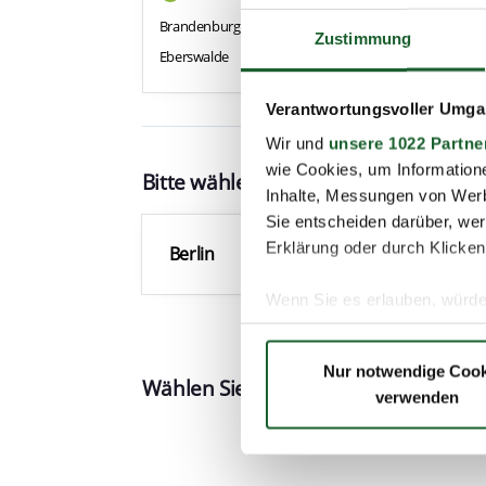
Zustimmung
Verantwortungsvoller Umgan
Wir und
unsere 1022 Partne
wie Cookies, um Information
Inhalte, Messungen von Werb
Sie entscheiden darüber, wer
Erklärung oder durch Klicken
Wenn Sie es erlauben, würde
Informationen über Ih
Ihr Gerät durch aktiv
Nur notwendige Cook
Erfahren Sie mehr darüber, w
verwenden
Einzelheiten
fest.
Wir verwenden Cookies, um I