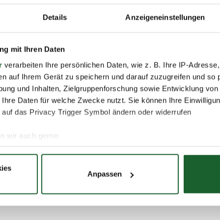
Details
Anzeigeneinstellungen
g mit Ihren Daten
r
verarbeiten Ihre persönlichen Daten, wie z. B. Ihre IP-Adresse,
en auf Ihrem Gerät zu speichern und darauf zuzugreifen und so 
ung und Inhalten, Zielgruppenforschung sowie Entwicklung von
 Ihre Daten für welche Zwecke nutzt. Sie können Ihre Einwilligun
 auf das Privacy Trigger Symbol ändern oder widerrufen
n wir auch gerne:
re geografische Lage erfassen, welche bis auf einige Meter gen
es Scannen nach bestimmten Merkmalen (Fingerprinting) identifi
ies
Anpassen
ie Ihre persönlichen Daten verarbeitet werden, und legen Sie I
nhalte und Anzeigen zu personalisieren, Funktionen für soziale