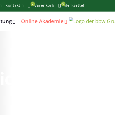
0
0
Kontakt
Warenkorb
Merkzettel
atung
Online Akademie
lichen