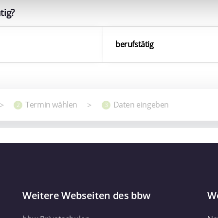
Website zu analysieren. Außerdem geben wir Informationen zu I
r soziale Medien, Werbung und Analysen weiter. Unsere Partner
 Daten zusammen, die Sie ihnen bereitgestellt haben oder die s
. Sie geben Einwilligung zu unseren Cookies, wenn Sie unsere 
Weitere Webseiten des bbw
We