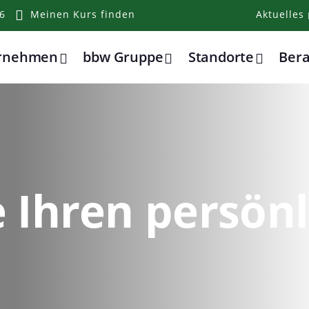
6
Meinen Kurs finden
Aktuelles
ernehmen
bbw Gruppe
Standorte
Ber
 Ihren persön