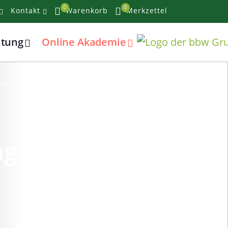
0
0
Kontakt
Warenkorb
Merkzettel
atung
Online Akademie
/w/d)
ng zum