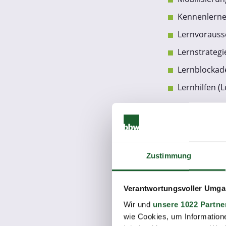
Kennenlerne
Lernvorausse
Lernstrategi
Lernblockade
Lernhilfen (
4. Förderung von 
Analyse von 
Förderung v
Herausstell
Zustimmung
Hilfe zur Sel
Verantwortungsvoller Umgan
Feststellung,
Wir und
unsere 1022 Partne
Positive pe
wie Cookies, um Information