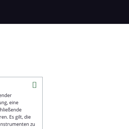
lender
ung, eine
chließende
. Es gilt, die
sinstrumenten zu