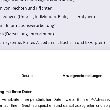
n von Rechten und Pflichten
tzungen (Umwelt, Individuum, Biologie, Lerntypen)
en (Informationsverarbeitung)
n (Darstellung, Intervention)
Lernsysteme, Kartei, Arbeiten mit Büchern und Exzerpten)
Selbstwahrnehmung/Selbsteinschätzung
Möglichkeiten, "Stolperstein-Strategie"
on Interessen und Wünschen
ung von Stärken und Schwächen
Details
Anzeigeneinstellungen
bsthilfe im sozialen Kontext
g mit Ihren Daten
 Erfolge
r
verarbeiten Ihre persönlichen Daten, wie z. B. Ihre IP-Adresse,
rsönliche Veränderungen
en auf Ihrem Gerät zu speichern und darauf zuzugreifen und so 