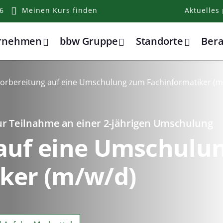
6
Meinen Kurs finden
Aktuelles
ernehmen
bbw Gruppe
Standorte
Ber
orbereitung auf eine Umschulung zum Fachinformatiker (m
ur Teilnahme an einer 2-jährigen Umschulung
 auf eine Umschulu
ker (m/w/d)