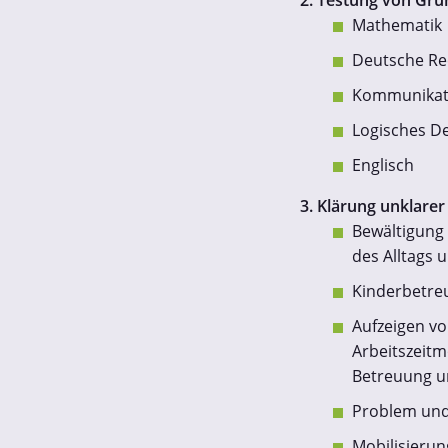
2. Testung von Gr
Mathematik
Deutsche Re
Kommunikat
Logisches D
Englisch
3. Klärung unklare
Bewältigung 
des Alltags u
Kinderbetreu
Aufzeigen vo
Arbeitszeitm
Betreuung u
Problem und
Mobilisierun