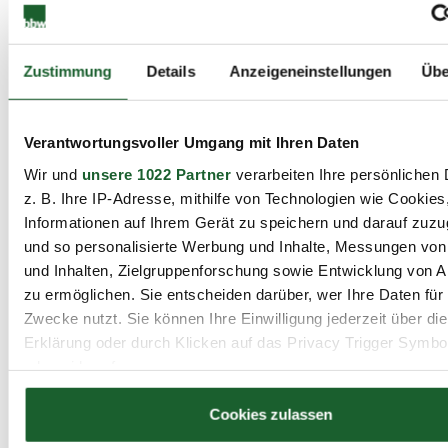
hier so viel mitgenommen, was mir jetzt
hilft, wenn wir im Kollegenkreis
gemeinsam überlegen, was wir für jedes
Zustimmung
Details
Anzeigeneinstellungen
Übe
einzelne Kind tun können, um es so gut
es geht zu fördern und zu unterstützen."
Verantwortungsvoller Umgang mit Ihren Daten
Wir und
unsere 1022 Partner
verarbeiten Ihre persönlichen 
z. B. Ihre IP-Adresse, mithilfe von Technologien wie Cookies
Informationen auf Ihrem Gerät zu speichern und darauf zuzu
und so personalisierte Werbung und Inhalte, Messungen vo
und Inhalten, Zielgruppenforschung sowie Entwicklung von 
zu ermöglichen. Sie entscheiden darüber, wer Ihre Daten für
Zwecke nutzt. Sie können Ihre Einwilligung jederzeit über di
Erklärung oder durch Klicken auf das Privacy Trigger Symbo
oder widerrufen
Wenn Sie es erlauben, würden wir auch gerne:
Cookies zulassen
Informationen über Ihre geografische Lage erfassen, 