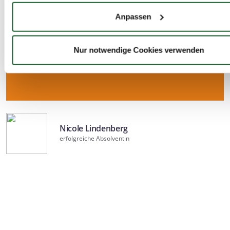
auf einige Meter genau sein können
Anpassen
Ihr Gerät durch aktives Scannen nach bestimmten 
(Fingerprinting) identifizieren
Erfahren Sie mehr darüber, wie Ihre persönlichen Daten verar
Nur notwendige Cookies verwenden
werden, und legen Sie Ihre Präferenzen im
Abschnitt Einzel
fest.
Wir verwenden Cookies, um Inhalte und Anzeigen zu persona
Funktionen für soziale Medien anbieten zu können und die Zug
unsere Website zu analysieren. Außerdem geben wir Informa
Nicole Lindenberg
Ihrer Verwendung unserer Website an unsere Partner für soz
erfolgreiche Absolventin
Medien, Werbung und Analysen weiter. Unsere Partner führe
Informationen möglicherweise mit weiteren Daten zusammen,
ihnen bereitgestellt haben oder die sie im Rahmen Ihrer Nut
Dienste gesammelt haben. Sie geben Einwilligung zu unsere
Cookies, wenn Sie unsere Webseite weiterhin nutzen.
Datenschutzerklärung
Impressum