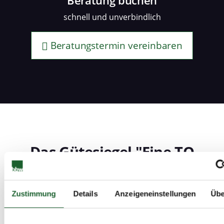
Beratung buchen
schnell und unverbindlich
Beratungstermin vereinbaren
Das Gütesiegel "Eine TQ
besser!" - Qualität nach
bundesweiten Standards
Zustimmung
Details
Anzeigeneinstellungen
Übe