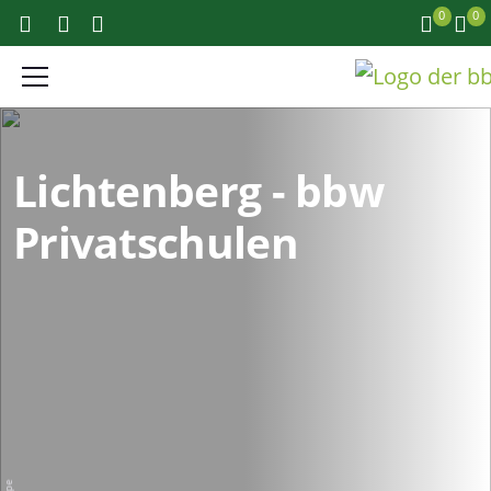
0
0
Lichtenberg - bbw
Privatschulen