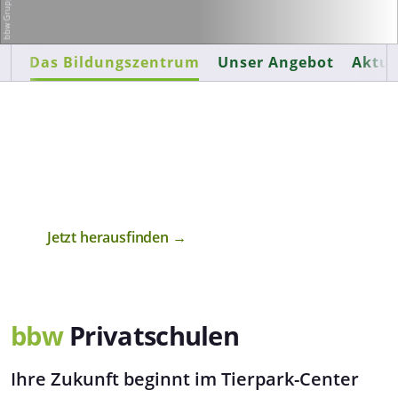
bbw Gruppe
Das Bildungszentrum
Unser Angebot
Aktue
Kostenlos & in wenigen Minuten
Welcher Kurs passt zu mir?
Finden Sie mit unserem KI-Navigator die
passende Weiterbildung.
Jetzt herausfinden →
bbw
Privatschulen
Ihre Zukunft beginnt im Tierpark-Center