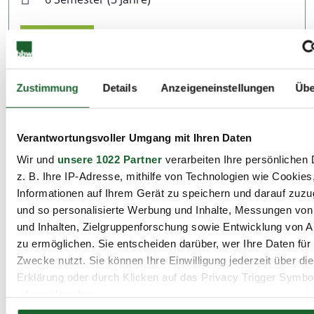
Details
Plätze verfügbar
Merkzettel
Zustimmung
Details
Anzeigeneinstellungen
Übe
PDF
Verantwortungsvoller Umgang mit Ihren Daten
Fortbildung/Qualifizierung
Wir und
unsere 1022 Partner
verarbeiten Ihre persönlichen 
Fortbildung für quereinsteigende
z. B. Ihre IP-Adresse, mithilfe von Technologien wie Cookies
sonstige geeignete Personen und Native
Informationen auf Ihrem Gerät zu speichern und darauf zuzu
Speaker in bilingualen Einrichtungen
und so personalisierte Werbung und Inhalte, Messungen vo
Zulassung durch die SenV
und Inhalten, Zielgruppenforschung sowie Entwicklung von 
zu ermöglichen. Sie entscheiden darüber, wer Ihre Daten für
Zwecke nutzt. Sie können Ihre Einwilligung jederzeit über di
Lichtenberg - bbw Privatschulen
Erklärung oder durch Klicken auf das Privacy Trigger Symbo
28.08.2026 - 27.08.2027
oder widerrufen
12 Monate