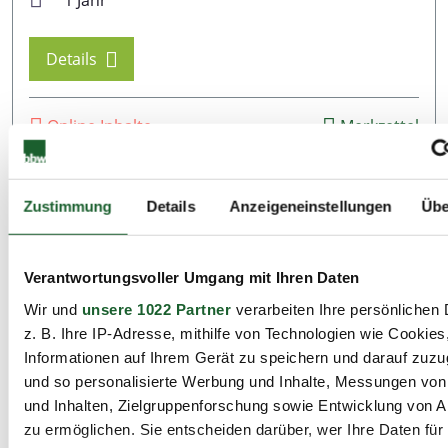
1 Jahr
Details
Online Inhalte
Merkzettel
Plätze verfügbar
PDF
Zustimmung
Details
Anzeigeneinstellungen
Übe
alle Standorte / Termine
Fortbildung/Qualifizierung
Verantwortungsvoller Umgang mit Ihren Daten
Fachinformatiker*in
Wir und
unsere 1022 Partner
verarbeiten Ihre persönlichen 
Anwendungsentwicklung– TQ6a: Projekte
z. B. Ihre IP-Adresse, mithilfe von Technologien wie Cookies
zur Softwareentwicklung
Informationen auf Ihrem Gerät zu speichern und darauf zuzu
LOUIS
und so personalisierte Werbung und Inhalte, Messungen vo
und Inhalten, Zielgruppenforschung sowie Entwicklung von 
zu ermöglichen. Sie entscheiden darüber, wer Ihre Daten für
7 Standorte