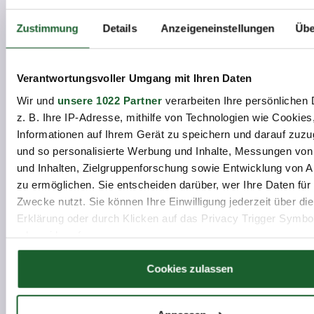
A Lot Of People / 567596092 / Shutterstock.com
Zustimmung
Details
Anzeigeneinstellungen
Übe
Verantwortungsvoller Umgang mit Ihren Daten
Wir und
unsere 1022 Partner
verarbeiten Ihre persönlichen 
z. B. Ihre IP-Adresse, mithilfe von Technologien wie Cookies
Informationen auf Ihrem Gerät zu speichern und darauf zuzu
und so personalisierte Werbung und Inhalte, Messungen vo
Chronik
und Inhalten, Zielgruppenforschung sowie Entwicklung von 
zu ermöglichen. Sie entscheiden darüber, wer Ihre Daten für
Zwecke nutzt. Sie können Ihre Einwilligung jederzeit über di
Ground Picture / 291653849 / Shutterstock.com
Erklärung oder durch Klicken auf das Privacy Trigger Symbo
oder widerrufen
Wenn Sie es erlauben, würden wir auch gerne:
Cookies zulassen
Informationen über Ihre geografische Lage erfassen, 
auf einige Meter genau sein können