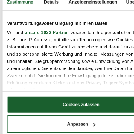
Rehabilitationspädagogische
Zustimmung
Details
Anzeigeneinstellungen
Übe
Zusatzqualifikation (ReZA)
Sie haben Fragen, Anregungen oder Wünsche?
Gern beraten wir Sie persönlich, telefonisch und
Verantwortungsvoller Umgang mit Ihren Daten
per E-Mail!
Wir und
unsere 1022 Partner
verarbeiten Ihre persönlichen 
z. B. Ihre IP-Adresse, mithilfe von Technologien wie Cookies
Informationen auf Ihrem Gerät zu speichern und darauf zuzu
Charlottenburg, Haus der Wirtschaft
und so personalisierte Werbung und Inhalte, Messungen vo
23.09.2026 - 30.06.2027
und Inhalten, Zielgruppenforschung sowie Entwicklung von 
320 Stunden (10 Monate)
zu ermöglichen. Sie entscheiden darüber, wer Ihre Daten für
Zwecke nutzt. Sie können Ihre Einwilligung jederzeit über di
Erklärung oder durch Klicken auf das Privacy Trigger Symbo
Details
oder widerrufen
Wenn Sie es erlauben, würden wir auch gerne:
Cookies zulassen
Plätze verfügbar
Merkzettel
PDF
Informationen über Ihre geografische Lage erfassen, 
auf einige Meter genau sein können
Anpassen
Ihr Gerät durch aktives Scannen nach bestimmten 
Weiterbildung