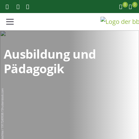
0
0
Ausbildung und
Pädagogik
Robert Kneschke / 1917249938 / Shutterstock.com