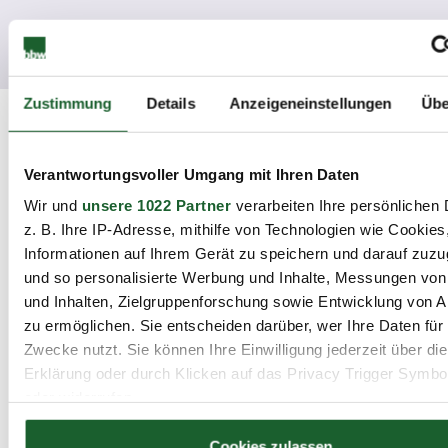
Zustimmung
Details
Anzeigeneinstellungen
Übe
Internationale Projekte
Verantwortungsvoller Umgang mit Ihren Daten
Wir und
unsere 1022 Partner
verarbeiten Ihre persönlichen 
z. B. Ihre IP-Adresse, mithilfe von Technologien wie Cookies
Informationen auf Ihrem Gerät zu speichern und darauf zuzu
und so personalisierte Werbung und Inhalte, Messungen vo
Wir suchen Kontakte zu
und Inhalten, Zielgruppenforschung sowie Entwicklung von 
Kooperationspartnern im Ausland.
zu ermöglichen. Sie entscheiden darüber, wer Ihre Daten für
Können Sie uns dabei unterstützen?
Zwecke nutzt. Sie können Ihre Einwilligung jederzeit über di
Erklärung oder durch Klicken auf das Privacy Trigger Symbo
Wir sind auf der Suche nach geeignetem
oder widerrufen
Personal und wollen uns auch für
ausländische Mitarbeiter/innen öffnen.
Wenn Sie es erlauben, würden wir auch gerne:
Cookies zulassen