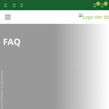
0
0
FAQ
Andrii Yalanskyi / 1513345472 / Shutterstock.com