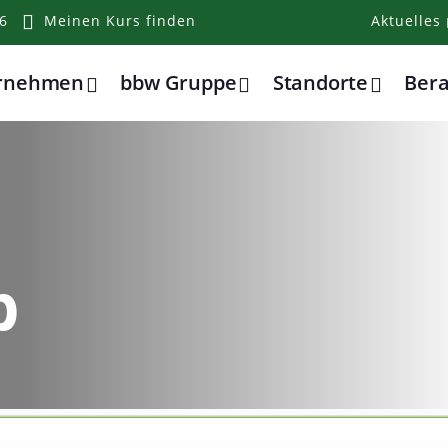
6
Meinen Kurs finden
Aktuelles
ernehmen
bbw Gruppe
Standorte
Ber
b