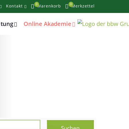
0
0
Kontakt
Warenkorb
Merkzettel
atung
Online Akademie
Suchen