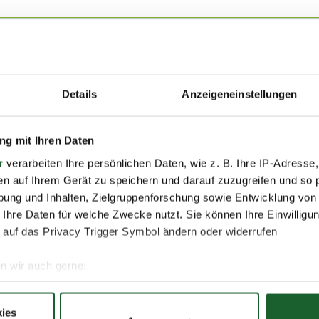
Details
Anzeigeneinstellungen
g mit Ihren Daten
r
verarbeiten Ihre persönlichen Daten, wie z. B. Ihre IP-Adresse,
 Ihrem Warenkorb.
en auf Ihrem Gerät zu speichern und darauf zuzugreifen und so 
ung und Inhalten, Zielgruppenforschung sowie Entwicklung von
 Ihre Daten für welche Zwecke nutzt. Sie können Ihre Einwilligun
 auf das Privacy Trigger Symbol ändern oder widerrufen
n wir auch gerne:
re geografische Lage erfassen, welche bis auf einige Meter gen
es Scannen nach bestimmten Merkmalen (Fingerprinting) identifi
ies