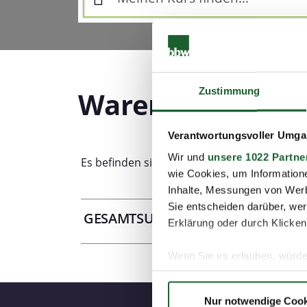
Zustimmung
Warenkorb
Verantwortungsvoller Umgan
Wir und
unsere 1022 Partne
Es befinden sich zurzeit keine Angebote in
wie Cookies, um Information
Inhalte, Messungen von Werb
Sie entscheiden darüber, wer
GESAMTSUMME:
Erklärung oder durch Klicken
Wenn Sie es erlauben, würde
Informationen über Ih
Ihr Gerät durch aktiv
Nur notwendige Cook