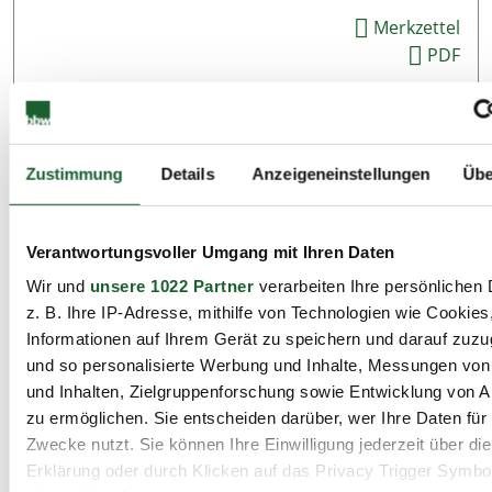
Merkzettel
PDF
alle Standorte / Termine
Zustimmung
Details
Anzeigeneinstellungen
Übe
Angebot zur Sprachförderung
Allgemeiner Integrationskurs
Deutsch für Migranten und Geflüchtete
Verantwortungsvoller Umgang mit Ihren Daten
Wir und
unsere 1022 Partner
verarbeiten Ihre persönlichen 
z. B. Ihre IP-Adresse, mithilfe von Technologien wie Cookies
2 Standorte
Informationen auf Ihrem Gerät zu speichern und darauf zuzu
2 Termine ab 23.06.2026
und so personalisierte Werbung und Inhalte, Messungen vo
7 Module
und Inhalten, Zielgruppenforschung sowie Entwicklung von 
Wir sind gestartet!
zu ermöglichen. Sie entscheiden darüber, wer Ihre Daten für
Nacheinstieg bis 30.11.2026
Zwecke nutzt. Sie können Ihre Einwilligung jederzeit über di
Details
möglich
Erklärung oder durch Klicken auf das Privacy Trigger Symbo