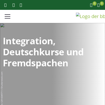
0
0
Integration,
Deutschkurse und
Fremdspachen
Drazen Zigic / 2014349711 / Shutterstock.com