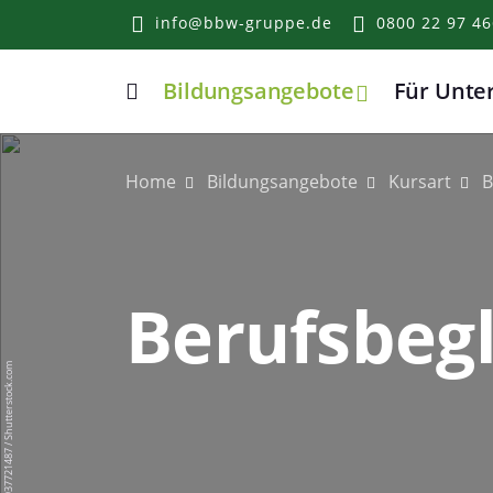
info@bbw-gruppe.de
0800 22 97 46
Bildungsangebote
Für Unt
Home
Home
Bildungsangebote
Kursart
B
Berufsbeg
Drazen Zigic / 1937721487 / Shutterstock.com