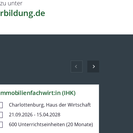
zu unter
rbildung.de
Immobilienfachwirt:in (IHK)
Projekt
klassis
Charlottenburg, Haus der Wirtschaft
Char
21.09.2026 - 15.04.2028
26.10
600 Unterrichtseinheiten (20 Monate)
5 Ta