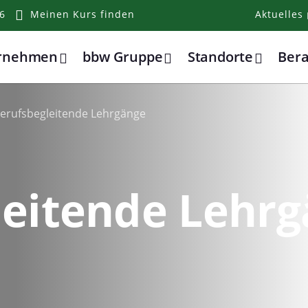
6
Meinen Kurs finden
Aktuelles
ernehmen
bbw Gruppe
Standorte
Ber
erufsbegleitende Lehrgänge
leitende Lehr