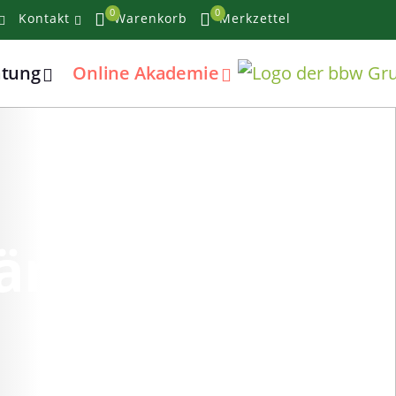
0
0
Kontakt
Warenkorb
Merkzettel
atung
Online Akademie
gänge