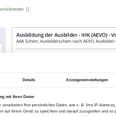
 zurücksetzen
Ausbildung der Ausbilder - IHK (AEVO) - 
AdA Schein, Ausbilderschein nach AEVO, Ausbilder
Charlottenburg, Haus der Wirtschaft
5 Termine ab 24.08.2026
63 Unterrichtsstunden (Kompaktkurs)
Details
Anzeigeneinstellungen
Plätze verfügbar
g mit Ihren Daten
r
verarbeiten Ihre persönlichen Daten, wie z. B. Ihre IP-Adresse,
en auf Ihrem Gerät zu speichern und darauf zuzugreifen und so 
Personalreferent:in (bSb)