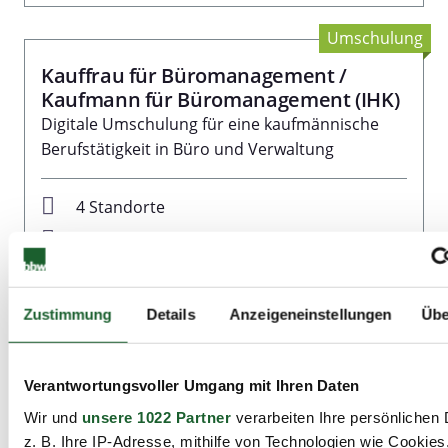
Umschulung
Kauffrau für Büromanagement /
Kaufmann für Büromanagement (IHK)
Digitale Umschulung für eine kaufmännische
Berufstätigkeit in Büro und Verwaltung
4 Standorte
4 Termine ab 03.08.2026
Die Umschulung dauert zwei Jahre.
Zustimmung
Details
Anzeigeneinstellungen
Übe
Details
Verantwortungsvoller Umgang mit Ihren Daten
Online Inhalte
Merkzettel
Wir und
unsere 1022 Partner
verarbeiten Ihre persönlichen 
Plätze verfügbar
PDF
z. B. Ihre IP-Adresse, mithilfe von Technologien wie Cookies