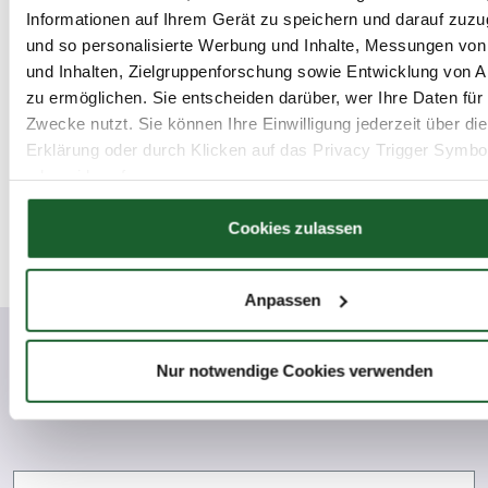
Informationen auf Ihrem Gerät zu speichern und darauf zuzu
alle Standorte / Termine
und so personalisierte Werbung und Inhalte, Messungen vo
und Inhalten, Zielgruppenforschung sowie Entwicklung von 
zu ermöglichen. Sie entscheiden darüber, wer Ihre Daten für
Zwecke nutzt. Sie können Ihre Einwilligung jederzeit über di
«
1
»
Erklärung oder durch Klicken auf das Privacy Trigger Symbo
oder widerrufen
Wenn Sie es erlauben, würden wir auch gerne:
Cookies zulassen
Informationen über Ihre geografische Lage erfassen, 
auf einige Meter genau sein können
Anpassen
Ihr Gerät durch aktives Scannen nach bestimmten 
(Fingerprinting) identifizieren
Erfahren Sie mehr darüber, wie Ihre persönlichen Daten verar
Nur notwendige Cookies verwenden
Weitere
Informationen
werden, und legen Sie Ihre Präferenzen im
Abschnitt Einzel
fest.
Wir verwenden Cookies, um Inhalte und Anzeigen zu persona