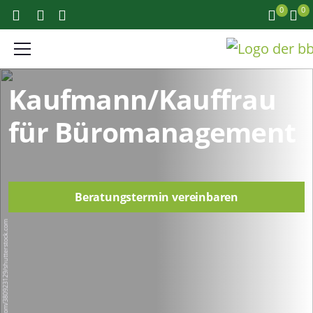
0
0
Kaufmann/Kauffrau
für Büromanagement
Beratungstermin vereinbaren
Rawpixel.com/380923129/shutterstock.com