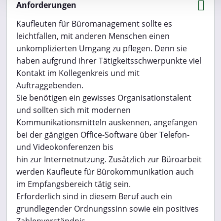
Anforderungen
Funktionen für soziale Medien anbieten zu können und die Zug
unsere Website zu analysieren. Außerdem geben wir Informa
Kaufleuten für Büromanagement sollte es
Ihrer Verwendung unserer Website an unsere Partner für soz
leichtfallen, mit anderen Menschen einen
Medien, Werbung und Analysen weiter. Unsere Partner führe
unkomplizierten Umgang zu pflegen. Denn sie
Informationen möglicherweise mit weiteren Daten zusammen,
haben aufgrund ihrer Tätigkeitsschwerpunkte viel
ihnen bereitgestellt haben oder die sie im Rahmen Ihrer Nut
Kontakt im Kollegenkreis und mit
Dienste gesammelt haben. Sie geben Einwilligung zu unsere
Auftraggebenden.
Cookies, wenn Sie unsere Webseite weiterhin nutzen.
Sie benötigen ein gewisses Organisationstalent
Datenschutzerklärung
und sollten sich mit modernen
Impressum
Kommunikationsmitteln auskennen, angefangen
bei der gängigen Office-Software über Telefon-
und Videokonferenzen bis
hin zur Internetnutzung. Zusätzlich zur Büroarbeit
werden Kaufleute für Bürokommunikation auch
im Empfangsbereich tätig sein.
Erforderlich sind in diesem Beruf auch ein
grundlegender Ordnungssinn sowie ein positives
Zahlenverständnis.