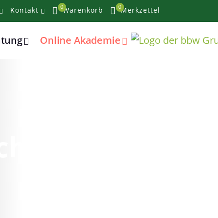
0
0
Kontakt
Warenkorb
Merkzettel
atung
Online Akademie
cht