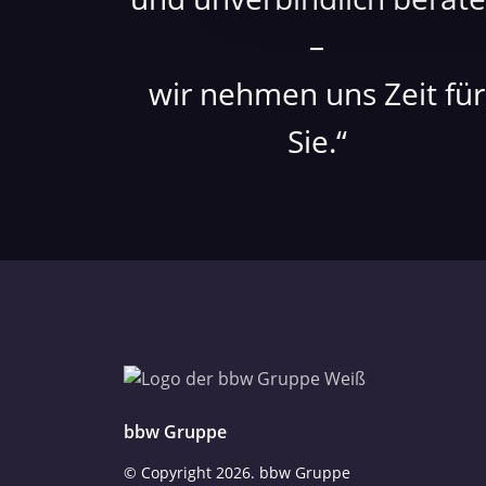
Website an unsere Partner fü
möglicherweise mit weiteren
–
der Dienste gesammelt haben
Datenschutzerklärung
wir nehmen uns Zeit für
Impressum
Sie.
bbw Gruppe
© Copyright
2026. bbw Gruppe