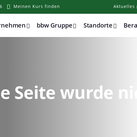
6
Meinen Kurs finden
Aktuelles
ernehmen
bbw Gruppe
Standorte
Ber
e Seite wurde ni