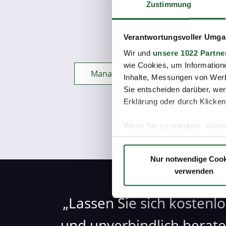
Zustimmung
Handel + Vertrieb 
Verantwortungsvoller Umgan
Integrati
Wir und
unsere 1022 Partne
wie Cookies, um Information
Management + Organisation + Kom
Inhalte, Messungen von Werb
Sie entscheiden darüber, wer
Erklärung oder durch Klicken
Wenn Sie es erlauben, würde
Informationen über Ih
Ihr Gerät durch aktiv
Nur notwendige Cook
Erfahren Sie mehr darüber, w
verwenden
Einzelheiten
fest.
Lassen Sie sich kostenlo
Wir verwenden Cookies, um I
und die Zugriffe auf unsere 
und unverbindlich berat