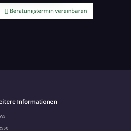
 führen diese Informationen
ie im Rahmen Ihrer Nutzung
Beratungstermin vereinbaren
Webseite weiterhin nutzen.
itere Informationen
ws
esse