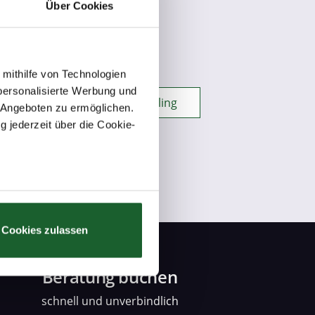
Über Cookies
ndwerk + Technik
Kreatives
 mithilfe von Technologien
personalisierte Werbung und
ngswesen + Steuern + Controlling
 Angeboten zu ermöglichen.
g jederzeit über die Cookie-
au sein können
zieren
Cookies zulassen
hre Präferenzen im
Abschnitt
Beratung buchen
 Medien anbieten zu können
hrer Verwendung unserer
schnell und unverbindlich