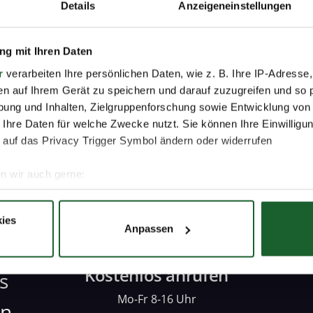
Details
Anzeigeneinstellungen
+ Marketing
Immobilien
Industrie + Ha
g mit Ihren Daten
on + Deutschkurse + Fremdsprachen
IT + Medien + 
r
verarbeiten Ihre persönlichen Daten, wie z. B. Ihre IP-Adresse,
en auf Ihrem Gerät zu speichern und darauf zuzugreifen und so 
munikation
Personal + Softskills
Rechnu
ung und Inhalten, Zielgruppenforschung sowie Entwicklung von
 Ihre Daten für welche Zwecke nutzt. Sie können Ihre Einwilligun
 auf das Privacy Trigger Symbol ändern oder widerrufen
Recht
Tourismus + Event + Gastgewerbe
n wir auch gerne:
re geografische Lage erfassen, welche bis auf einige Meter gen
es Scannen nach bestimmten Merkmalen (Fingerprinting) identifi
ies
Anpassen
ie Ihre persönlichen Daten verarbeitet werden, und legen Sie I
Kostenlos anrufen
s
nhalte und Anzeigen zu personalisieren, Funktionen für soziale
Website zu analysieren. Außerdem geben wir Informationen zu I
Mo-Fr 8-16 Uhr
en