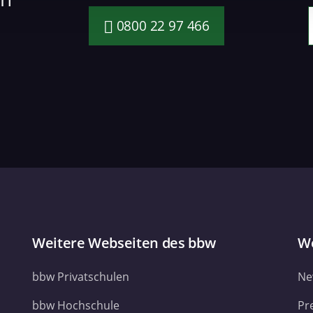
r soziale Medien, Werbung und Analysen weiter. Unsere Partner
 Daten zusammen, die Sie ihnen bereitgestellt haben oder die s
0800 22 97 466
. Sie geben Einwilligung zu unseren Cookies, wenn Sie unsere 
Weitere Webseiten des bbw
We
bbw Privatschulen
Ne
bbw Hochschule
Pr