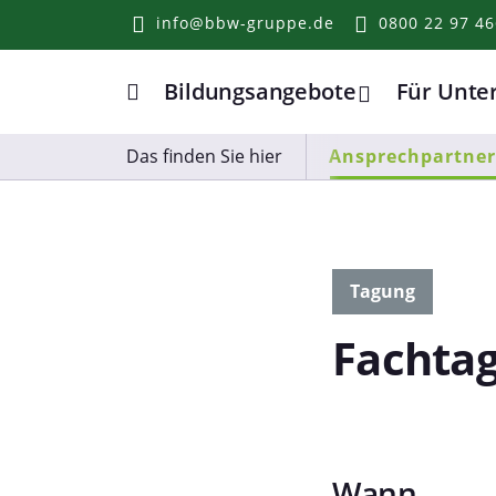
info@bbw-gruppe.de
0800 22 97 46
Bildungsangebote
Für Unt
Home
Das finden Sie hier
Ansprechpartner
Tagung
Fachtag
Wann