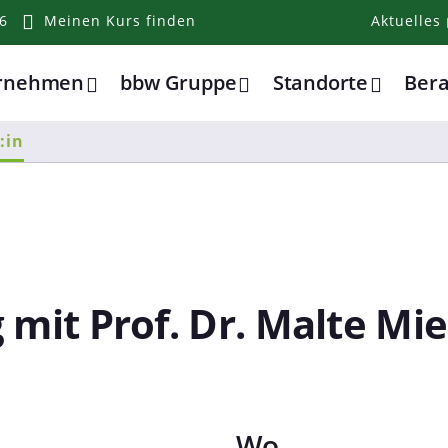
6
Meinen Kurs finden
Aktuelles
ernehmen
bbw Gruppe
Standorte
Ber
:in
 mit Prof. Dr. Malte Mi
Wo