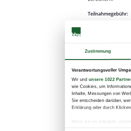
Teilnahmegebühr:
Die Teilnahmegebühr
eine Investition in
Für externe 
Fachwissen u
Zustimmung
Early Bird Rabatt:
Verantwortungsvoller Umgan
Wir und
unsere 1022 Partne
Wenn Sie sich bis z
wie Cookies, um Information
Teilnahmegebühre
Inhalte, Messungen von Werb
Externe Teil
Sie entscheiden darüber, wer
Erklärung oder durch Klicken
Wenn Sie bereit sin
Wege in der Pädagog
Wenn Sie es erlauben, würde
sich diese Chance n
Informationen über Ih