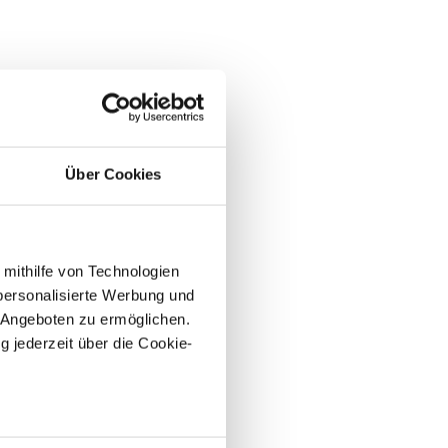
taltung bei und ist
usiven Zugangs zu
Über Cookies
 mithilfe von Technologien
att auf die
personalisierte Werbung und
 Angeboten zu ermöglichen.
g jederzeit über die Cookie-
ehungsorientierte
 Sie. Lassen Sie
au sein können