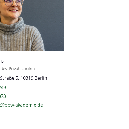
lz
 bbw Privatschulen
Straße 5, 10319 Berlin
249
373
ulz@bbw-akademie.de