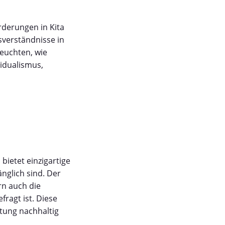
rderungen in Kita
sverständnisse in
euchten, wie
vidualismus,
bietet einzigartige
änglich sind. Der
rn auch die
ragt ist. Diese
htung nachhaltig