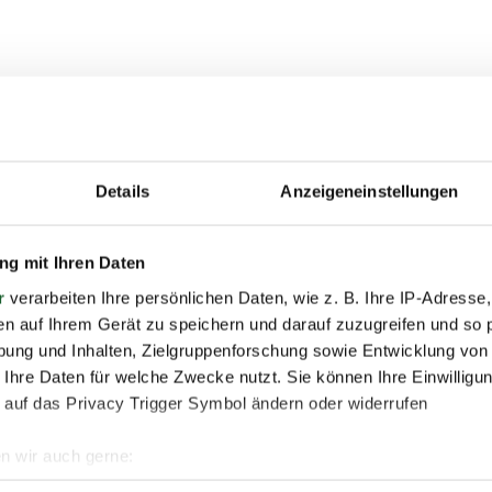
 trägt zur Sicherstellung der hohen Qualität dieser Verans
 Ihre persönliche und berufliche Weiterentwicklung.
Teilnehmende: 109 Euro - ein Preis, der angesichts des exkl
nd zukunftsweisenden Ansätzen sehr gut angelegt ist.
Details
Anzeigeneinstellungen
g mit Ihren Daten
r
verarbeiten Ihre persönlichen Daten, wie z. B. Ihre IP-Adresse,
um 20.10.2024 anmelden, profitieren Sie von einem 25 % Rab
en auf Ihrem Gerät zu speichern und darauf zuzugreifen und so 
n!
ung und Inhalten, Zielgruppenforschung sowie Entwicklung von
nehmende zahlen nur 81,75 Euro.
 Ihre Daten für welche Zwecke nutzt. Sie können Ihre Einwilligun
 auf das Privacy Trigger Symbol ändern oder widerrufen
d, festgefahrene Strukturen zu hinterfragen und neue, bezi
ik zu gehen, dann ist dieser Fachtag genau das Richtige für
n wir auch gerne:
icht entgehen!
re geografische Lage erfassen, welche bis auf einige Meter gen