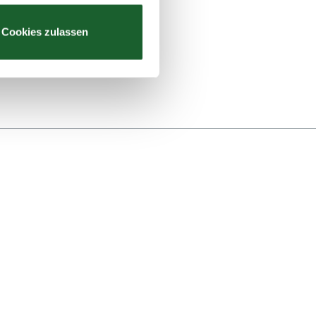
zieren
Cookies zulassen
hre Präferenzen im
Abschnitt
 Medien anbieten zu können
hrer Verwendung unserer
 führen diese Informationen
ie im Rahmen Ihrer Nutzung
Webseite weiterhin nutzen.