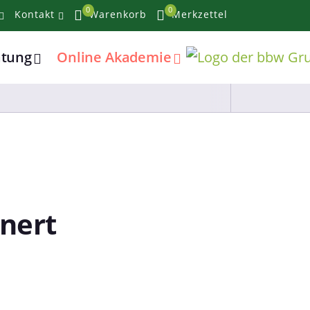
0
0
Kontakt
Warenkorb
Merkzettel
atung
Online Akademie
enert