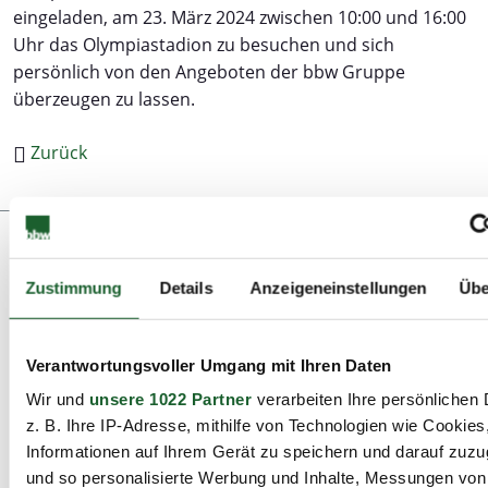
eingeladen, am 23. März 2024 zwischen 10:00 und 16:00
Uhr das Olympiastadion zu besuchen und sich
persönlich von den Angeboten der bbw Gruppe
überzeugen zu lassen.
Zurück
Zustimmung
Details
Anzeigeneinstellungen
Übe
Ansprechpartner:in
Verantwortungsvoller Umgang mit Ihren Daten
Wir und
unsere 1022 Partner
verarbeiten Ihre persönlichen 
Frau Ines Klimaszewsky
z. B. Ihre IP-Adresse, mithilfe von Technologien wie Cookies
Leiterin des Bildungszentrums
Informationen auf Ihrem Gerät zu speichern und darauf zuzu
und so personalisierte Werbung und Inhalte, Messungen vo
Allee der Kosmonauten 33b, 12681 Berlin