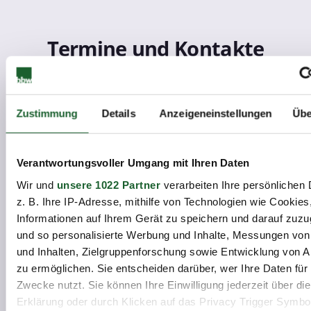
Termine und Kontakte
2 Termine ab 07.09.2026
Zustimmung
Details
Anzeigeneinstellungen
Übe
Charlottenburg, Haus der
Wirtschaft
Verantwortungsvoller Umgang mit Ihren Daten
Details
Kursanfrage
Wir und
unsere 1022 Partner
verarbeiten Ihre persönlichen 
z. B. Ihre IP-Adresse, mithilfe von Technologien wie Cookies
Informationen auf Ihrem Gerät zu speichern und darauf zuzu
2 Termine ab 07.09.2026
und so personalisierte Werbung und Inhalte, Messungen vo
Oranienburg
und Inhalten, Zielgruppenforschung sowie Entwicklung von 
zu ermöglichen. Sie entscheiden darüber, wer Ihre Daten für
Details
Kursanfrage
Zwecke nutzt. Sie können Ihre Einwilligung jederzeit über di
Erklärung oder durch Klicken auf das Privacy Trigger Symbo