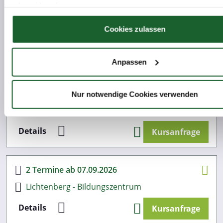
oder widerrufen
2 Termine ab 07.09.2026
Wenn Sie es erlauben, würden wir auch gerne:
Cookies zulassen
Eberswalde
Informationen über Ihre geografische Lage erfassen, 
Details
Kursanfrage
auf einige Meter genau sein können
Anpassen
Ihr Gerät durch aktives Scannen nach bestimmten 
(Fingerprinting) identifizieren
2 Termine ab 07.09.2026
Erfahren Sie mehr darüber, wie Ihre persönlichen Daten verar
Nur notwendige Cookies verwenden
werden, und legen Sie Ihre Präferenzen im
Abschnitt Einzel
Friedrichshain
fest.
Details
Kursanfrage
Wir verwenden Cookies, um Inhalte und Anzeigen zu persona
Funktionen für soziale Medien anbieten zu können und die Zug
unsere Website zu analysieren. Außerdem geben wir Informa
2 Termine ab 07.09.2026
Ihrer Verwendung unserer Website an unsere Partner für soz
Lichtenberg - Bildungszentrum
Medien, Werbung und Analysen weiter. Unsere Partner führe
Informationen möglicherweise mit weiteren Daten zusammen,
Details
Kursanfrage
ihnen bereitgestellt haben oder die sie im Rahmen Ihrer Nut