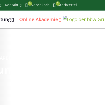
0
0
Kontakt
Warenkorb
Merkzettel
atung
Online Akademie
ARBEIT
kum