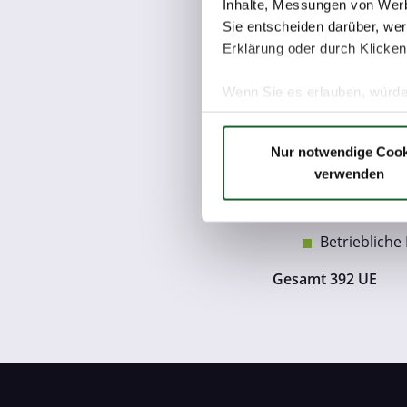
Vorbereitun
Inhalte, Messungen von Werb
Sie entscheiden darüber, wer
Coaching während d
Erklärung oder durch Klicken
Auswertung 
Wenn Sie es erlauben, würde
Begleitung d
Informationen über Ih
Festlegung d
Ihr Gerät durch aktiv
Erprobung
Nur notwendige Cook
Erfahren Sie mehr darüber, w
verwenden
Betriebliche Erpro
Einzelheiten
fest.
Betriebliche
Wir verwenden Cookies, um I
Betriebliche
und die Zugriffe auf unsere 
Website an unsere Partner fü
Gesamt 392 UE
möglicherweise mit weiteren
der Dienste gesammelt haben
Datenschutzerklärung
Impressum