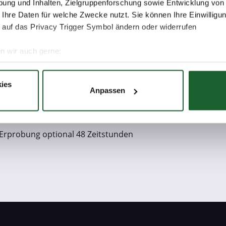
g der betrieblichen Erprobung
ung und Inhalten, Zielgruppenforschung sowie Entwicklung von
 Ihre Daten für welche Zwecke nutzt. Sie können Ihre Einwilligun
er betrieblichen Erprobung 12 UE
 auf das Privacy Trigger Symbol ändern oder widerrufen
der betrieblichen Erprobung
n wir auch gerne:
er betrieblichen Erprobung
re geografische Lage erfassen, welche bis auf einige Meter gen
er weiteren Handlungsschwerpunkte in Abhängigkeit der be
es Scannen nach bestimmten Merkmalen (Fingerprinting) identifi
ies
Anpassen
ie Ihre persönlichen Daten verarbeitet werden, und legen Sie I
bung
 Erprobung obligatorisch 144 Zeitstunden
nhalte und Anzeigen zu personalisieren, Funktionen für soziale
 Erprobung optional 48 Zeitstunden
Website zu analysieren. Außerdem geben wir Informationen zu I
r soziale Medien, Werbung und Analysen weiter. Unsere Partner
 Daten zusammen, die Sie ihnen bereitgestellt haben oder die s
. Sie geben Einwilligung zu unseren Cookies, wenn Sie unsere 