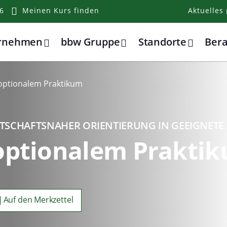
6
Meinen Kurs finden
Aktuelles
ernehmen
bbw Gruppe
Standorte
Ber
ptionalem Praktikum
TSCHAFTSNAHER ORIENTIERUNG IN GEEIGNETE 
ptionalem Prakti
Auf den Merkzettel