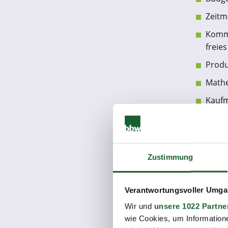
Zeitm
Kommu
freie
Produ
Mathe
Kaufm
kaufm
EDV-G
Arbei
Zustimmung
Beruf
Gesun
Verantwortungsvoller Umgan
Wir und
unsere 1022 Partne
Fortschreibu
wie Cookies, um Information