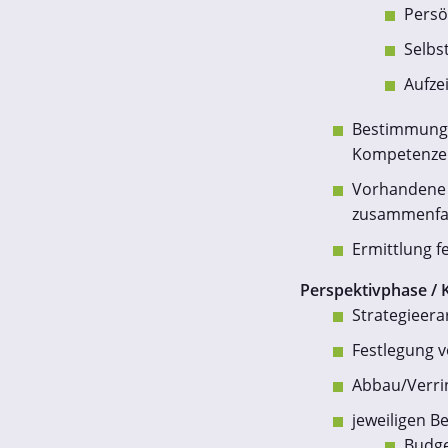
Persö
Selbs
Aufze
Bestimmung 
Kompetenze
Vorhandene b
zusammenfa
Ermittlung f
Perspektivphase / 
Strategieerar
Festlegung 
Abbau/Verri
jeweiligen Be
Budge