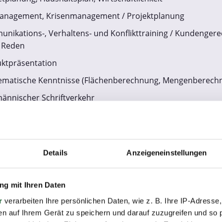
anagement, Krisenmanagement / Projektplanung
nikations-, Verhaltens- und Konflikttraining / Kundengere
s Reden
ktpräsentation
matische Kenntnisse (Flächenberechnung, Mengenberechn
ännischer Schriftverkehr
ännisches Rechnen / Kalkulation / SOLL-/IST-Abgleich
rundkenntnisse
tsrecht
Details
Anzeigeneinstellungen
sbezogene Kenntnisse
dheitsorientierung / gesunde Lebensführung
g mit Ihren Daten
r
verarbeiten Ihre persönlichen Daten, wie z. B. Ihre IP-Adresse,
ng Perspektivplanung mit Individualzielen
en auf Ihrem Gerät zu speichern und darauf zuzugreifen und so 