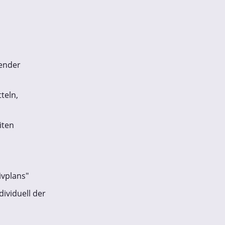
ender
teln,
iten
ivplans"
ividuell der