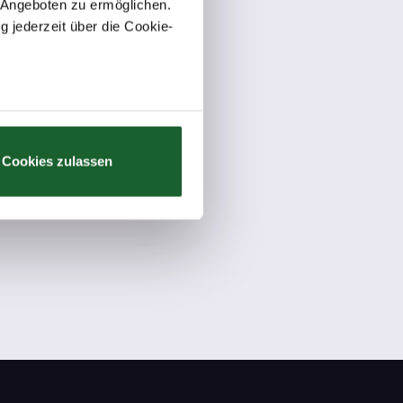
 Angeboten zu ermöglichen.
g jederzeit über die Cookie-
au sein können
trieblichen
zieren
Cookies zulassen
hre Präferenzen im
Abschnitt
 Medien anbieten zu können
hrer Verwendung unserer
 führen diese Informationen
ie im Rahmen Ihrer Nutzung
Webseite weiterhin nutzen.