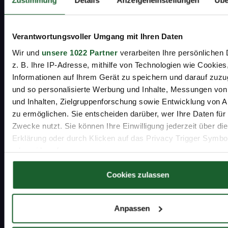
Zustimmung
Details
Anzeigeneinstellungen
Übe
Lassen Sie sich kostenlos und
unverbindlich beraten –
Verantwortungsvoller Umgang mit Ihren Daten
Wir und
unsere 1022 Partner
verarbeiten Ihre persönlichen 
wir nehmen uns Zeit für Sie.
z. B. Ihre IP-Adresse, mithilfe von Technologien wie Cookies
Informationen auf Ihrem Gerät zu speichern und darauf zuzu
Kostenlos anrufen
und so personalisierte Werbung und Inhalte, Messungen vo
Mo-Fr 8-16 Uhr
und Inhalten, Zielgruppenforschung sowie Entwicklung von 
zu ermöglichen. Sie entscheiden darüber, wer Ihre Daten für
Zwecke nutzt. Sie können Ihre Einwilligung jederzeit über di
0800 22 97 466
Erklärung oder durch Klicken auf das Privacy Trigger Symbo
oder widerrufen
Beratung buchen
schnell und unverbindlich
Wenn Sie es erlauben, würden wir auch gerne:
Cookies zulassen
Informationen über Ihre geografische Lage erfassen, 
auf einige Meter genau sein können
Beratungstermin vereinbaren
Anpassen
Ihr Gerät durch aktives Scannen nach bestimmten 
(Fingerprinting) identifizieren