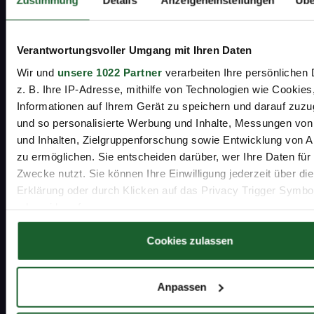
Zustimmung
Details
Anzeigeneinstellungen
Übe
Lassen Sie sich kostenlos und
unverbindlich beraten –
Verantwortungsvoller Umgang mit Ihren Daten
Wir und
unsere 1022 Partner
verarbeiten Ihre persönlichen 
wir nehmen uns Zeit für Sie.
z. B. Ihre IP-Adresse, mithilfe von Technologien wie Cookies
Informationen auf Ihrem Gerät zu speichern und darauf zuzu
Kostenlos anrufen
und so personalisierte Werbung und Inhalte, Messungen vo
Mo-Fr 8-16 Uhr
und Inhalten, Zielgruppenforschung sowie Entwicklung von 
zu ermöglichen. Sie entscheiden darüber, wer Ihre Daten für
Zwecke nutzt. Sie können Ihre Einwilligung jederzeit über di
0800 22 97 466
Erklärung oder durch Klicken auf das Privacy Trigger Symbo
oder widerrufen
Beratung buchen
schnell und unverbindlich
Wenn Sie es erlauben, würden wir auch gerne:
Cookies zulassen
Informationen über Ihre geografische Lage erfassen, 
auf einige Meter genau sein können
Beratungstermin vereinbaren
Anpassen
Ihr Gerät durch aktives Scannen nach bestimmten 
(Fingerprinting) identifizieren