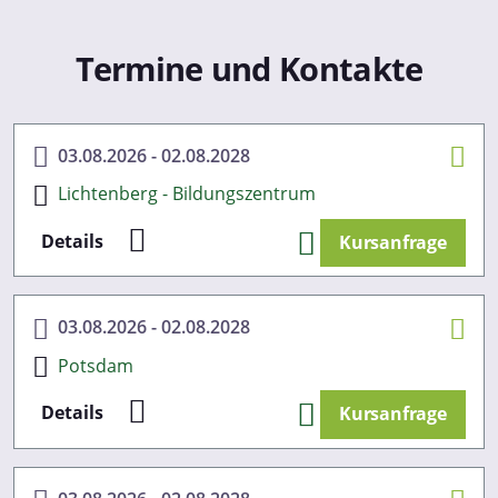
Informationen möglicherweise mit weiteren Daten zusammen,
ihnen bereitgestellt haben oder die sie im Rahmen Ihrer Nut
Termine und Kontakte
Dienste gesammelt haben. Sie geben Einwilligung zu unsere
Cookies, wenn Sie unsere Webseite weiterhin nutzen.
Datenschutzerklärung
Impressum
03.08.2026 - 02.08.2028
Lichtenberg - Bildungszentrum
Details
Kursanfrage
03.08.2026 - 02.08.2028
Potsdam
Details
Kursanfrage