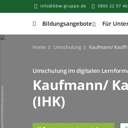
info@bbw-gruppe.de
0800 22 97 46
Bildungsangebote
Für Unt
Home
Home
Umschulung
Kaufmann/ Kauffr
Umschulung im digitalen Lernformat
Kaufmann/ Ka
Evgeny Atamanenko/1913076922/Shutterstock.com
(IHK)