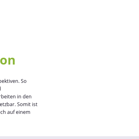
ion
pektiven. So
d
beiten in den
tzbar. Somit ist
ich auf einem