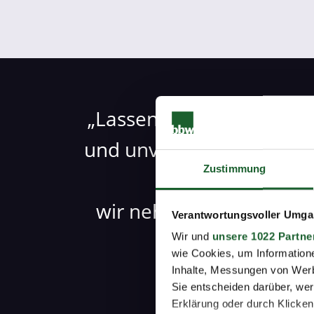
Lassen Sie sich kostenlo
und unverbindlich berat
Zustimmung
–
wir nehmen uns Zeit für
Verantwortungsvoller Umgan
Sie.
Wir und
unsere 1022 Partne
wie Cookies, um Information
Inhalte, Messungen von Werb
Sie entscheiden darüber, wer
Erklärung oder durch Klicken