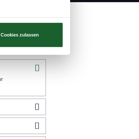
au sein können
zieren
Cookies zulassen
hre Präferenzen im
Abschnitt
 Medien anbieten zu können
hrer Verwendung unserer
 führen diese Informationen
ür
ie im Rahmen Ihrer Nutzung
Webseite weiterhin nutzen.