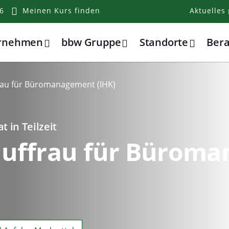
6
Meinen Kurs finden
Aktuelles
ernehmen
bbw Gruppe
Standorte
Ber
au für Büromanagement (IHK)
 in Teilzeit
uffrau für Bürom