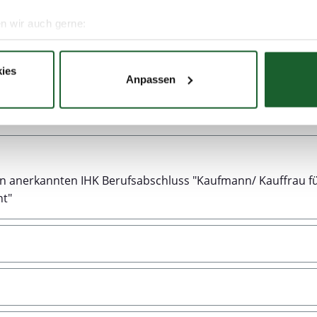
n wir auch gerne:
re geografische Lage erfassen, welche bis auf einige Meter gen
es Scannen nach bestimmten Merkmalen (Fingerprinting) identifi
Weitere
Informationen
ies
Anpassen
ie Ihre persönlichen Daten verarbeitet werden, und legen Sie I
nhalte und Anzeigen zu personalisieren, Funktionen für soziale
Website zu analysieren. Außerdem geben wir Informationen zu I
r soziale Medien, Werbung und Analysen weiter. Unsere Partner
en anerkannten IHK Berufsabschluss "Kaufmann/ Kauffrau f
 Daten zusammen, die Sie ihnen bereitgestellt haben oder die s
t"
. Sie geben Einwilligung zu unseren Cookies, wenn Sie unsere 