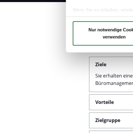
Wenn Sie es erlauben, würde
Informationen über Ih
Ihr Gerät durch aktiv
Nur notwendige Cook
Erfahren Sie mehr darüber, w
verwenden
Einzelheiten
fest.
Wir verwenden Cookies, um I
und die Zugriffe auf unsere 
Ziele
Website an unsere Partner fü
Sie erhalten ein
möglicherweise mit weiteren
Büromanagemen
der Dienste gesammelt haben
Datenschutzerklärung
Impressum
Vorteile
Zielgruppe