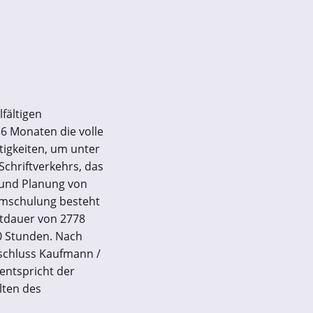
fältigen
6 Monaten die volle
igkeiten, um unter
chriftverkehrs, das
 und Planung von
Umschulung besteht
mtdauer von 2778
0 Stunden. Nach
schluss Kaufmann /
entspricht der
lten des