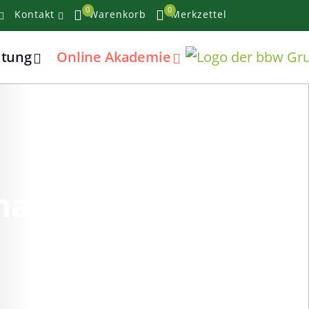
0
0
Kontakt
Warenkorb
Merkzettel
atung
Online Akademie
anagement