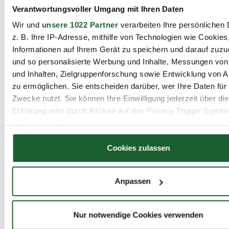
Verantwortungsvoller Umgang mit Ihren Daten
Informationen zum Raum
Wir und
unsere 1022 Partner
verarbeiten Ihre persönlichen 
Größe und Kapazität
z. B. Ihre IP-Adresse, mithilfe von Technologien wie Cookies
Informationen auf Ihrem Gerät zu speichern und darauf zuzu
empfohlene Personenzahl:
12
und so personalisierte Werbung und Inhalte, Messungen vo
und Inhalten, Zielgruppenforschung sowie Entwicklung von 
zu ermöglichen. Sie entscheiden darüber, wer Ihre Daten für
Grösse
Kapazität
Stehend
Sitzend
Stuhlkre
Zwecke nutzt. Sie können Ihre Einwilligung jederzeit über di
2
Erklärung oder durch Klicken auf das Privacy Trigger Symbo
29 m
1 bis 18
18 Pers.
--
10 Pers.
oder widerrufen
Pers.
Wenn Sie es erlauben, würden wir auch gerne:
Cookies zulassen
Informationen über Ihre geografische Lage erfassen, 
Raumnutzung
auf einige Meter genau sein können
Anpassen
Ihr Gerät durch aktives Scannen nach bestimmten 
(Fingerprinting) identifizieren
Miete und Buchung
Erfahren Sie mehr darüber, wie Ihre persönlichen Daten verar
Nur notwendige Cookies verwenden
werden, und legen Sie Ihre Präferenzen im
Abschnitt Einzel