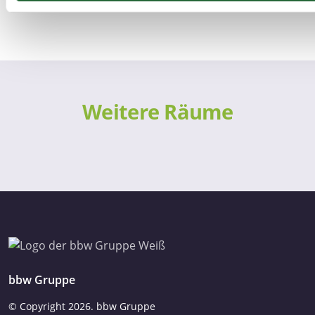
fest.
Wir verwenden Cookies, um Inhalte und Anzeigen zu persona
Funktionen für soziale Medien anbieten zu können und die Zug
unsere Website zu analysieren. Außerdem geben wir Informa
Ihrer Verwendung unserer Website an unsere Partner für soz
Weitere Räume
Medien, Werbung und Analysen weiter. Unsere Partner führe
Informationen möglicherweise mit weiteren Daten zusammen,
ihnen bereitgestellt haben oder die sie im Rahmen Ihrer Nut
Dienste gesammelt haben. Sie geben Einwilligung zu unsere
Cookies, wenn Sie unsere Webseite weiterhin nutzen.
Datenschutzerklärung
Impressum
bbw Gruppe
© Copyright
2026. bbw Gruppe