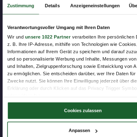
Zustimmung
Details
Anzeigeneinstellungen
Übe
bbw Gruppe
Verantwortungsvoller Umgang mit Ihren Daten
© Copyright
2026. bbw Gruppe
Wir und
unsere 1022 Partner
verarbeiten Ihre persönlichen 
z. B. Ihre IP-Adresse, mithilfe von Technologien wie Cookies
Informationen auf Ihrem Gerät zu speichern und darauf zuzu
Weitere Webseiten des bbw
und so personalisierte Werbung und Inhalte, Messungen vo
und Inhalten, Zielgruppenforschung sowie Entwicklung von 
bbw Privatschulen
zu ermöglichen. Sie entscheiden darüber, wer Ihre Daten für
Zwecke nutzt. Sie können Ihre Einwilligung jederzeit über di
bbw Hochschule
Erklärung oder durch Klicken auf das Privacy Trigger Symbo
oder widerrufen
bbw Weiterbildung
weitere Webseiten
Wenn Sie es erlauben, würden wir auch gerne:
Cookies zulassen
Informationen über Ihre geografische Lage erfassen, 
auf einige Meter genau sein können
Anpassen
Weitere Informationen
Ihr Gerät durch aktives Scannen nach bestimmten 