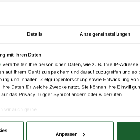
Wo
.10.2023, 12:00 Uhr
0.2023, 18:00 Uhr
Details
Anzeigeneinstellungen
her, wie Ihre berufliche Zukunft aussehen könnte?
g mit Ihren Daten
uns auf der Jobmesse Berlin am Mittwoch, dem 27. Septem
r
verarbeiten Ihre persönlichen Daten, wie z. B. Ihre IP-Adresse,
astadions, Olympischer Platz 3, 14053 Berlin.
en auf Ihrem Gerät zu speichern und darauf zuzugreifen und so 
bis 18 Uhr informieren und beraten wir Sie gern zu den vielfä
ung und Inhalten, Zielgruppenforschung sowie Entwicklung von
ten Lösungen, die Ihnen das Bildungswerk der Wirtschaft i
 Ihre Daten für welche Zwecke nutzt. Sie können Ihre Einwilligun
ten hat.
 auf das Privacy Trigger Symbol ändern oder widerrufen
 einer passenden Aus- oder Weiterbildung mit besten Aussic
r Ihnen helfen. Herzlich willkommen beim bbw!
n wir auch gerne:
re geografische Lage erfassen, welche bis auf einige Meter gen
es Scannen nach bestimmten Merkmalen (Fingerprinting) identifi
ies
Anpassen
ie Ihre persönlichen Daten verarbeitet werden, und legen Sie I