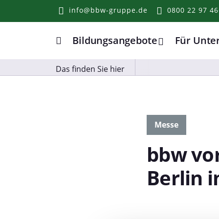
info@bbw-gruppe.de
0800 22 97 46
Bildungsangebote
Für Unt
Home
Das finden Sie hier
Messe
bbw vor
Berlin 