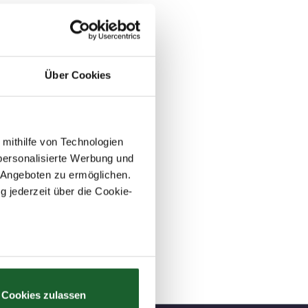
Über Cookies
ber 2023, im Atrium
 mithilfe von Technologien
personalisierte Werbung und
ltigen Möglichkeiten
 Angeboten zu ermöglichen.
n Berlin und
g jederzeit über die Cookie-
hten für Ihre
au sein können
zieren
Cookies zulassen
hre Präferenzen im
Abschnitt