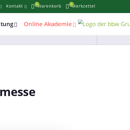
0
0
Kontakt
Warenkorb
Merkzettel
atung
Online Akademie
obmesse