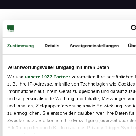
Weitere
Informationen
Zustimmung
Details
Anzeigeneinstellungen
Übe
Vorteile
Verantwortungsvoller Umgang mit Ihren Daten
Wir und
unsere 1022 Partner
verarbeiten Ihre persönlichen 
Ablaufplan
z. B. Ihre IP-Adresse, mithilfe von Technologien wie Cookies
Informationen auf Ihrem Gerät zu speichern und darauf zuzu
und so personalisierte Werbung und Inhalte, Messungen vo
Zielgruppe
und Inhalten, Zielgruppenforschung sowie Entwicklung von 
zu ermöglichen. Sie entscheiden darüber, wer Ihre Daten für
Teilnahmevoraussetzung
Zwecke nutzt. Sie können Ihre Einwilligung jederzeit über di
Erklärung oder durch Klicken auf das Privacy Trigger Symbo
oder widerrufen