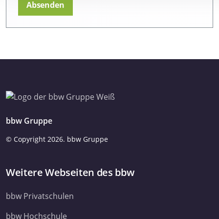
unsere Website zu analysieren. Außerdem geben wir Informa
Ihrer Verwendung unserer Website an unsere Partner für soz
Medien, Werbung und Analysen weiter. Unsere Partner führe
Informationen möglicherweise mit weiteren Daten zusammen,
ihnen bereitgestellt haben oder die sie im Rahmen Ihrer Nut
Dienste gesammelt haben. Sie geben Einwilligung zu unsere
Cookies, wenn Sie unsere Webseite weiterhin nutzen.
Datenschutzerklärung
Impressum
bbw Gruppe
© Copyright
2026. bbw Gruppe
Weitere Webseiten des bbw
bbw Privatschulen
bbw Hochschule