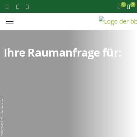
0
0
Ihre Raumanfrage für:
zhu difeng / 328978469 / Shutterstock.com