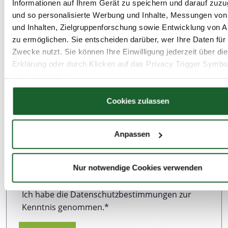
Informationen auf Ihrem Gerät zu speichern und darauf zuzu
und so personalisierte Werbung und Inhalte, Messungen vo
Ihre Nachricht *
und Inhalten, Zielgruppenforschung sowie Entwicklung von 
zu ermöglichen. Sie entscheiden darüber, wer Ihre Daten für
Zwecke nutzt. Sie können Ihre Einwilligung jederzeit über di
Erklärung oder durch Klicken auf das Privacy Trigger Symbo
oder widerrufen
Hinweis zum Datenschutz:
Wir sind sehr darum
bemüht, all unseren Kunden und Besuchern
Wenn Sie es erlauben, würden wir auch gerne:
Cookies zulassen
unserer Webseite einen ausgezeichneten Service
Informationen über Ihre geografische Lage erfassen, 
zu bieten. Dazu gehört auch der Schutz Ihrer
auf einige Meter genau sein können
Daten. Weitere Informationen zur Erhebung und
Anpassen
Ihr Gerät durch aktives Scannen nach bestimmten 
Verarbeitung personenbezogener Daten können
(Fingerprinting) identifizieren
Sie unserer Datenschutzerklärung entnehmen.
Erfahren Sie mehr darüber, wie Ihre persönlichen Daten verar
Nur notwendige Cookies verwenden
werden, und legen Sie Ihre Präferenzen im
Abschnitt Einzel
fest.
Ich habe die Datenschutzbestimmungen zur
Kenntnis genommen.*
Wir verwenden Cookies, um Inhalte und Anzeigen zu persona
Funktionen für soziale Medien anbieten zu können und die Zug