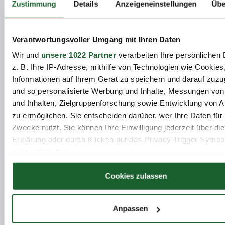
Zustimmung
Details
Anzeigeneinstellungen
Übe
16.09.2026
Verantwortungsvoller Umgang mit Ihren Daten
Unternehmensforum Oberhavel:
Wir und
unsere 1022 Partner
verarbeiten Ihre persönlichen 
Fachkräfte sichern und Integration
z. B. Ihre IP-Adresse, mithilfe von Technologien wie Cookies
erfolgreich gestalten
Informationen auf Ihrem Gerät zu speichern und darauf zuzu
und so personalisierte Werbung und Inhalte, Messungen vo
News
und Inhalten, Zielgruppenforschung sowie Entwicklung von 
zu ermöglichen. Sie entscheiden darüber, wer Ihre Daten für
Zwecke nutzt. Sie können Ihre Einwilligung jederzeit über di
Erklärung oder durch Klicken auf das Privacy Trigger Symbo
20.05.2026
oder widerrufen
Teilnehmende des Berufssprachkurses
B2 des bbw Bildungszentrums
Wenn Sie es erlauben, würden wir auch gerne:
Cookies zulassen
Oranienburg besuchen die Komische
Informationen über Ihre geografische Lage erfassen, 
Oper Berlin und erleben Sprache und
auf einige Meter genau sein können
Anpassen
Kultur hautnah.
Ihr Gerät durch aktives Scannen nach bestimmten 