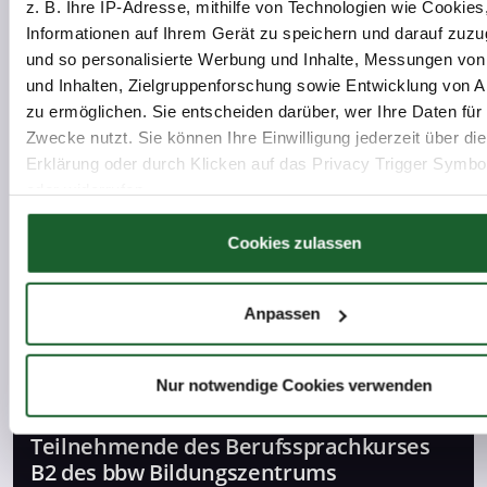
z. B. Ihre IP-Adresse, mithilfe von Technologien wie Cookies
News
Informationen auf Ihrem Gerät zu speichern und darauf zuzu
und so personalisierte Werbung und Inhalte, Messungen vo
und Inhalten, Zielgruppenforschung sowie Entwicklung von 
zu ermöglichen. Sie entscheiden darüber, wer Ihre Daten für
Zwecke nutzt. Sie können Ihre Einwilligung jederzeit über di
Erklärung oder durch Klicken auf das Privacy Trigger Symbo
16.09.2026
oder widerrufen
Unternehmensforum Oberhavel:
Fachkräfte sichern und Integration
Wenn Sie es erlauben, würden wir auch gerne:
Cookies zulassen
erfolgreich gestalten
Informationen über Ihre geografische Lage erfassen, 
auf einige Meter genau sein können
News
Anpassen
Ihr Gerät durch aktives Scannen nach bestimmten 
(Fingerprinting) identifizieren
Erfahren Sie mehr darüber, wie Ihre persönlichen Daten verar
Nur notwendige Cookies verwenden
werden, und legen Sie Ihre Präferenzen im
Abschnitt Einzel
20.05.2026
fest.
Teilnehmende des Berufssprachkurses
B2 des bbw Bildungszentrums
Wir verwenden Cookies, um Inhalte und Anzeigen zu persona