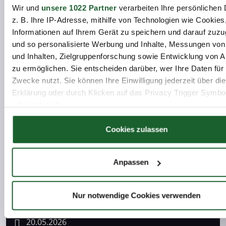
Wir und
unsere 1022 Partner
verarbeiten Ihre persönlichen 
z. B. Ihre IP-Adresse, mithilfe von Technologien wie Cookies
Informationen auf Ihrem Gerät zu speichern und darauf zuzu
News
und so personalisierte Werbung und Inhalte, Messungen vo
und Inhalten, Zielgruppenforschung sowie Entwicklung von 
zu ermöglichen. Sie entscheiden darüber, wer Ihre Daten für
Zwecke nutzt. Sie können Ihre Einwilligung jederzeit über di
Erklärung oder durch Klicken auf das Privacy Trigger Symbo
oder widerrufen
16.09.2026
Unternehmensforum Oberhavel:
Wenn Sie es erlauben, würden wir auch gerne:
Cookies zulassen
Fachkräfte sichern und Integration
erfolgreich gestalten
Informationen über Ihre geografische Lage erfassen, 
auf einige Meter genau sein können
Anpassen
Ihr Gerät durch aktives Scannen nach bestimmten 
News
(Fingerprinting) identifizieren
Erfahren Sie mehr darüber, wie Ihre persönlichen Daten verar
Nur notwendige Cookies verwenden
werden, und legen Sie Ihre Präferenzen im
Abschnitt Einzel
fest.
20.05.2026